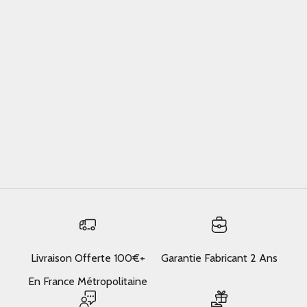
Comment reconnaître un sac en cuir de qualité (sans
tomber dans les pièges)
La plupart des guides sur les signs of good quality leather
bag vous parlent de grain et de patine. Ils oublient
l'essentiel : un sac de qualité, c'est d'abord un sac que vous
portez réellement. Ap...
En savoir plus
Livraison Offerte 100€+
Garantie Fabricant 2 Ans
En France Métropolitaine