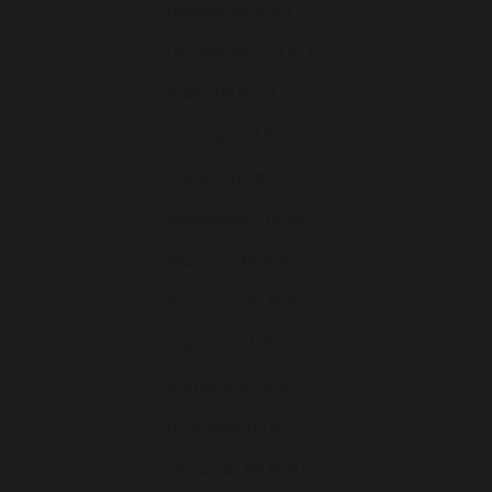
Lituanie (EUR €)
Luxembourg (EUR €)
Malte (EUR €)
Moldavie (EUR €)
Monaco (EUR €)
Monténégro (EUR €)
Norvège (EUR €)
Pays-Bas (EUR €)
Pologne (EUR €)
Portugal (EUR €)
Roumanie (EUR €)
Slovaquie (EUR €)