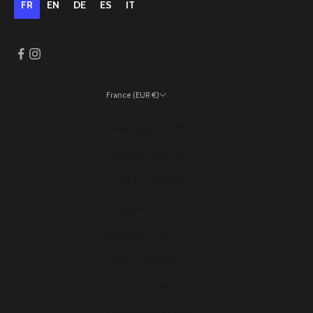
FR
EN
DE
ES
IT
France (EUR €)
Pays
Allemagne (EUR €)
Andorre (EUR €)
Autriche (EUR €)
Belgique (EUR €)
Bulgarie (EUR €)
Chypre (EUR €)
Croatie (EUR €)