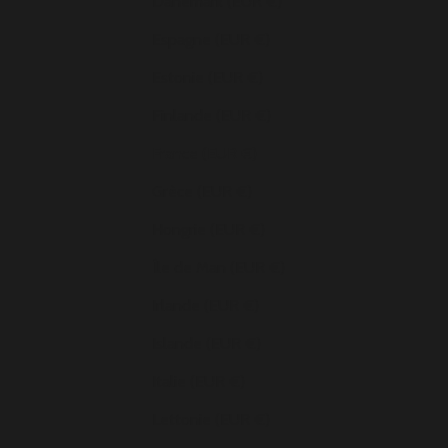
Danemark (EUR €)
Espagne (EUR €)
Estonie (EUR €)
Finlande (EUR €)
France (EUR €)
Grèce (EUR €)
Hongrie (EUR €)
Île de Man (EUR €)
Irlande (EUR €)
Islande (EUR €)
Italie (EUR €)
Lettonie (EUR €)