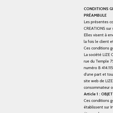
CONDITIONS G
PRÉAMBULE
Les présentes co
CREATIONS sur 
Elles visent à en
la fois le client
Ces conditions g
La société LIZE 
rue du Temple 75
numéro B 414.11
d'une part et to
site web de LI
consommateur ou 
Article 1 : OBJET
Ces conditions g
établissent sur I