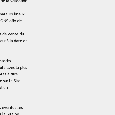
de la validation
mateurs finaux.
IONS afin de
es de vente du
ueur à la date de
stocks.
ite avec la plus
tés à titre
 sur le Site,
ation
s éventuelles
r le Site ne