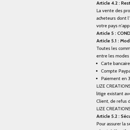
Article 4.2 : R
La vente des pro
acheteurs dont l'
votre pays n'appa
Article 5 : CO
Article 5.1 : M
Toutes les comma
entre les modes 
Carte bancaire
Compte Paypa
Paiement en 3 
LIZE CREATIONS 
litige existant 
Client, de refus 
LIZE CREATIONS 
Article 5.2 : Sé
Pour assurer la s