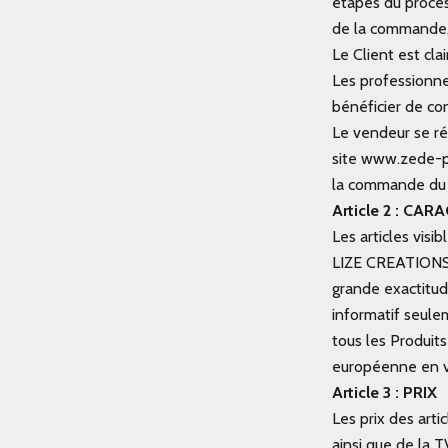
étapes du proces
de la commande, 
Le Client est cl
Les professionn
bénéficier de con
Le vendeur se ré
site
www.zede-p
la commande du c
Article 2 : C
Les articles visi
LIZE CREATIONS s
grande exactitude
informatif seulem
tous les Produit
européenne en vi
Article 3 : PRIX
Les prix des art
ainsi que de la T