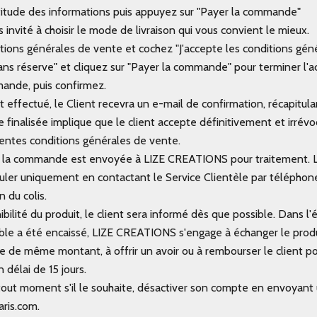
ctitude des informations puis appuyez sur "Payer la commande"
 invité à choisir le mode de livraison qui vous convient le mieux.
itions générales de vente et cochez "J'accepte les conditions gé
sans réserve" et cliquez sur "Payer la commande" pour terminer l'a
ande, puis confirmez.
at effectué, le Client recevra un e-mail de confirmation, récapitu
inalisée implique que le client accepte définitivement et irré
sentes conditions générales de vente.
, la commande est envoyée à LIZE CREATIONS pour traitement. Le
nuler uniquement en contactant le Service Clientèle par téléphone
n du colis.
ibilité du produit, le client sera informé dès que possible. Dans l
ible a été encaissé, LIZE CREATIONS s'engage à échanger le produ
le de même montant, à offrir un avoir ou à rembourser le client po
délai de 15 jours.
 tout moment s'il le souhaite, désactiver son compte en envoyant 
ris.com
.