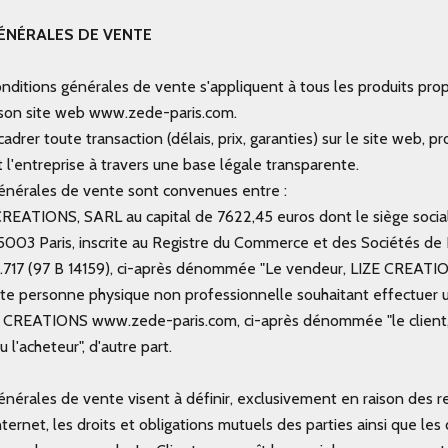
ÉNÉRALES DE VENTE
nditions générales de vente s'appliquent à tous les produits pro
son site web
www.zede-paris.com
.
cadrer toute transaction (délais, prix, garanties) sur le site web, p
 et l'entreprise à travers une base légale transparente.
énérales de vente sont convenues entre :
CREATIONS, SARL au capital de 7622,45 euros dont le siège social 
003 Paris, inscrite au Registre du Commerce et des Sociétés de P
5.717 (97 B 14159), ci-après dénommée "Le vendeur, LIZE CREAT
ute personne physique non professionnelle souhaitant effectuer u
ZE CREATIONS
www.zede-paris.com
, ci-après dénommée "le client,
l'acheteur", d'autre part.
énérales de vente visent à définir, exclusivement en raison des re
nternet, les droits et obligations mutuels des parties ainsi que les