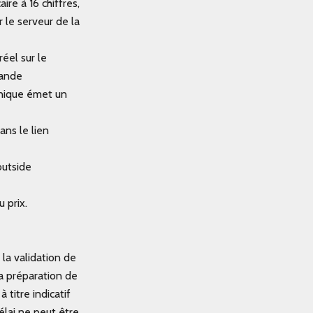
re à 16 chiffres,
 le serveur de la
éel sur le
mande
onique émet un
ans le lien
outside
 prix.
t la validation de
a préparation de
 titre indicatif
élai ne peut être