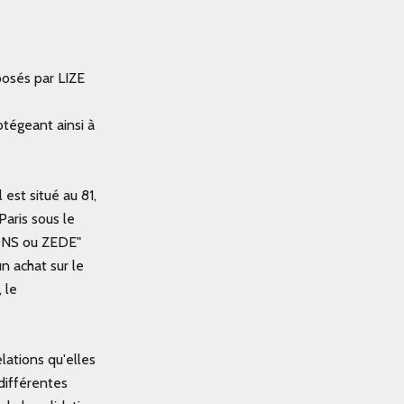
posés par LIZE
rotégeant ainsi à
est situé au 81,
aris sous le
IONS ou ZEDE"
n achat sur le
 le
lations qu'elles
 différentes