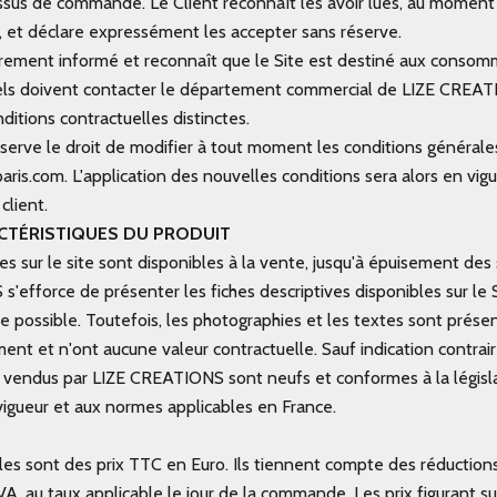
sus de commande. Le Client reconnaît les avoir lues, au moment 
et déclare expressément les accepter sans réserve.
airement informé et reconnaît que le Site est destiné aux consom
els doivent contacter le département commercial de LIZE CREAT
ditions contractuelles distinctes.
serve le droit de modifier à tout moment les conditions général
aris.com
. L'application des nouvelles conditions sera alors en vig
lient.
ARACTÉRISTIQUES DU PRODUIT
bles sur le site sont disponibles à la vente, jusqu'à épuisement des 
'efforce de présenter les fiches descriptives disponibles sur le S
 possible. Toutefois, les photographies et les textes sont présen
ent et n'ont aucune valeur contractuelle. Sauf indication contraire
s vendus par LIZE CREATIONS sont neufs et conformes à la législ
gueur et aux normes applicables en France.
icles sont des prix TTC en Euro. Ils tiennent compte des réduction
VA, au taux applicable le jour de la commande. Les prix figurant su