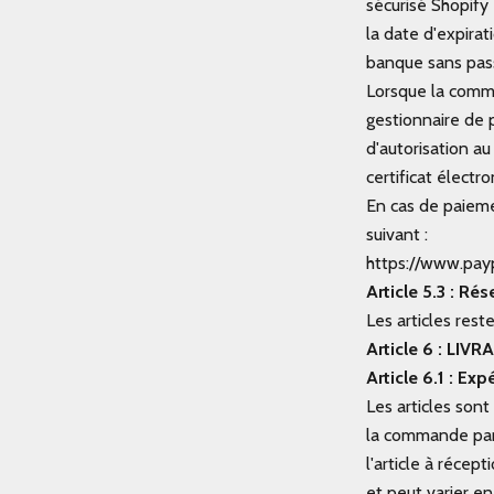
sécurisé Shopify
la date d'expira
banque sans pass
Lorsque la comm
gestionnaire de
d'autorisation a
certificat électro
En cas de paieme
suivant :
https://www.pay
Article 5.3 : Ré
Les articles res
Article 6 : LIV
Article 6.1 : Exp
Les articles sont 
la commande par 
l'article à récep
et peut varier en