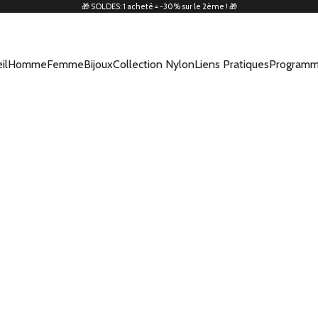
🎁 SOLDES: 1 acheté = -30% sur le 2ème ! 🎁
il
Homme
Femme
Bijoux
Collection Nylon
Liens Pratiques
Programm