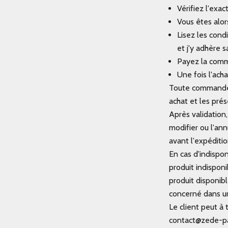
Vérifiez l'exa
Vous êtes alors
Lisez les cond
et j'y adhère 
Payez la comm
Une fois l'ach
Toute commande f
achat et les pré
Après validation
modifier ou l'an
avant l'expéditio
En cas d'indispon
produit indispon
produit disponib
concerné dans un 
Le client peut à
contact@zede-pa