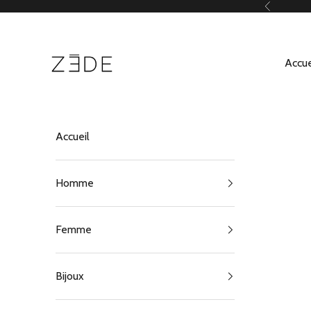
Passer au contenu
Précédent
ZEDE Paris
Accue
Accueil
Homme
Femme
Bijoux