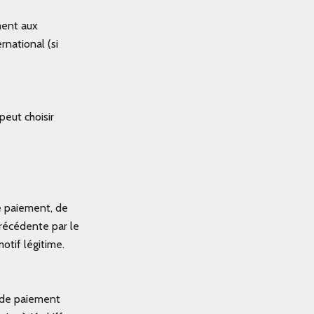
ment aux
rnational (si
eut choisir
e paiement, de
précédente par le
otif légitime.
e de paiement