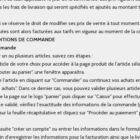
es frais de livraison qui seront spécifiés et ajoutés au montant t
e réserve le droit de modifier ses prix de vente à tout moment
es sont alors facturées aux tarifs en vigueur au moment de la
ONDITIONS DE COMMANDE
ommande
n ou plusieurs articles, suivez ces étapes :
rticle de votre choix pour accéder à la page produit de l'article sél
outer au panier", une fenêtre apparaîtra.
e l'article en cliquant sur "Commander" ou continuez vos achats en
 achats". Dans ce dernier cas, vous pouvez valider plusieurs articl
e la page sur le logo "panier" puis cliquer sur "Caisse" pour effect
cle validé, vérifiez l'exactitude des informations de la commande (
 sur la feuille récapitulative et cliquez sur "Procéder au paiement" 
suite "créer un compte" ou entrer les informations dans le form
fin d'enregistrer les informations pour la facturation ainsi que la liv