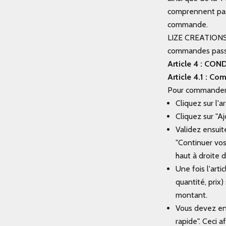
comprennent pas l
commande.
LIZE CREATIONS s
commandes passé
Article 4 : C
Article 4.1 : C
Pour commander u
Cliquez sur l'a
Cliquez sur "Aj
Validez ensuit
"Continuer vos
haut à droite d
Une fois l'arti
quantité, prix)
montant.
Vous devez en
rapide". Ceci a