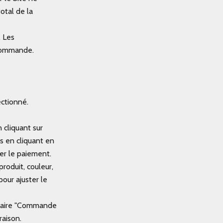
otal de la
. Les
 commande.
ectionné.
 cliquant sur
es en cliquant en
uer le paiement.
produit, couleur,
pour ajuster le
ulaire "Commande
raison.