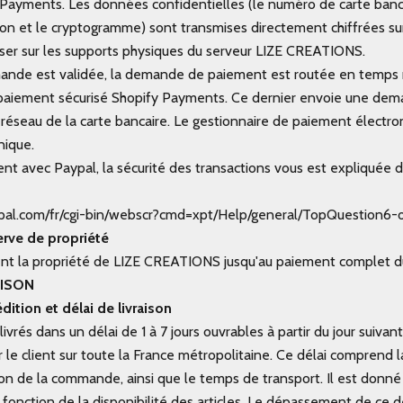
 Payments. Les données confidentielles (le numéro de carte bancai
tion et le cryptogramme) sont transmises directement chiffrées sur
er sur les supports physiques du serveur LIZE CREATIONS.
ande est validée, la demande de paiement est routée en temps r
 paiement sécurisé Shopify Payments. Ce dernier envoie une de
u réseau de la carte bancaire. Le gestionnaire de paiement électr
nique.
nt avec Paypal, la sécurité des transactions vous est expliquée d
pal.com/fr/cgi-bin/webscr?cmd=xpt/Help/general/TopQuestion6-
serve de propriété
tent la propriété de LIZE CREATIONS jusqu'au paiement complet du
RAISON
édition et délai de livraison
livrés dans un délai de 1 à 7 jours ouvrables à partir du jour suivan
le client sur toute la France métropolitaine. Ce délai comprend l
tion de la commande, ainsi que le temps de transport. Il est donné à
 fonction de la disponibilité des articles. Le dépassement de ce d