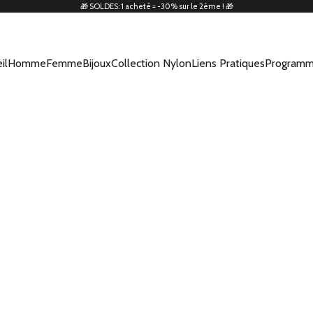
🎁 SOLDES: 1 acheté = -30% sur le 2ème ! 🎁
il
Homme
Femme
Bijoux
Collection Nylon
Liens Pratiques
Programm