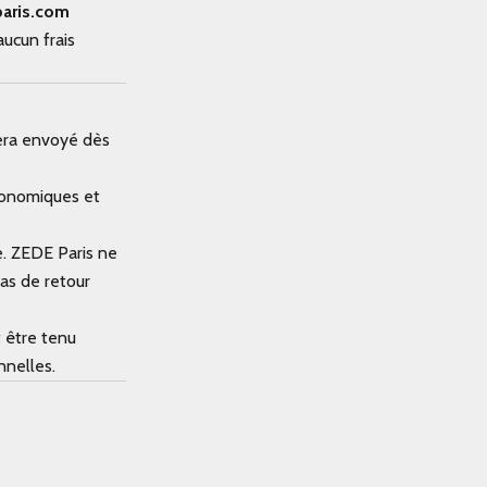
aris.com
aucun frais
era envoyé dès
économiques et
e. ZEDE Paris ne
as de retour
 être tenu
nnelles.