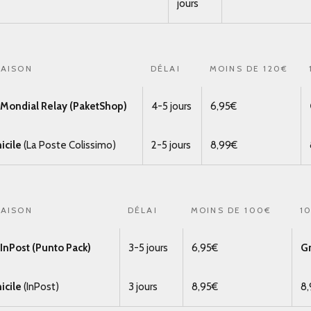
jours
RAISON
DÉLAI
MOINS DE 120€
t Mondial Relay (PaketShop)
4-5 jours
6,95€
icile
(La Poste Colissimo)
2-5 jours
8,99€
RAISON
DÉLAI
MOINS DE 100€
1
t InPost (Punto Pack)
3-5 jours
6,95€
Gr
icile
(InPost)
3 jours
8,95€
8