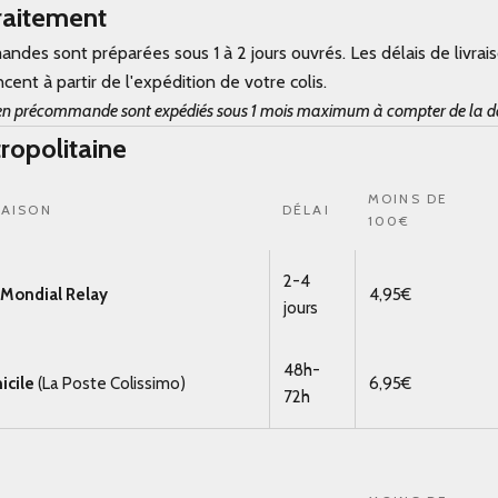
traitement
ndes sont préparées sous 1 à 2 jours ouvrés. Les délais de livrais
nt à partir de l'expédition de votre colis.
es en précommande sont expédiés sous 1 mois maximum à compter de la
ropolitaine
MOINS DE
RAISON
DÉLAI
100€
2-4
t Mondial Relay
4,95€
jours
48h-
icile
(La Poste Colissimo)
6,95€
72h