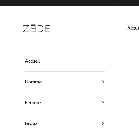
Passer au contenu
Précédent
ZEDE Paris
Accue
Accueil
Homme
Femme
Bijoux