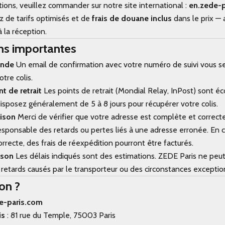
tions, veuillez commander sur notre site international :
en.zede-p
z de tarifs optimisés et de
frais de douane inclus
dans le prix — 
 la réception.
ns importantes
ande
Un email de confirmation avec votre numéro de suivi vous s
otre colis.
nt de retrait
Les points de retrait (Mondial Relay, InPost) sont 
disposez généralement de 5 à 8 jours pour récupérer votre colis.
aison
Merci de vérifier que votre adresse est complète et correct
esponsable des retards ou pertes liés à une adresse erronée. En c
rrecte, des frais de réexpédition pourront être facturés.
ison
Les délais indiqués sont des estimations. ZEDE Paris ne peut
retards causés par le transporteur ou des circonstances exceptio
on ?
e-paris.com
is
: 81 rue du Temple, 75003 Paris