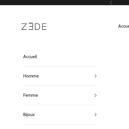
Passer au contenu
Précédent
ZEDE Paris
Accue
Accueil
Homme
Femme
Bijoux