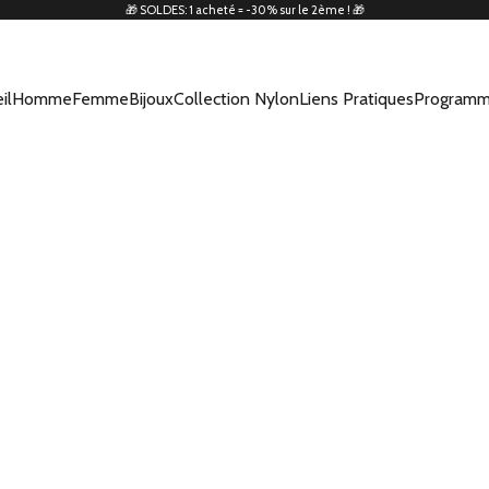
🎁 SOLDES: 1 acheté = -30% sur le 2ème ! 🎁
il
Homme
Femme
Bijoux
Collection Nylon
Liens Pratiques
Programm