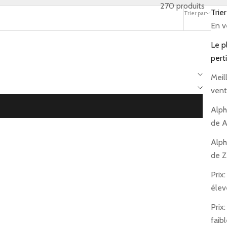
270 produits
Trier
Trier par
Filtrer
En v
Le p
pert
Meil
vent
Alph
de A
Alph
de Z
Prix:
élev
Prix
faib