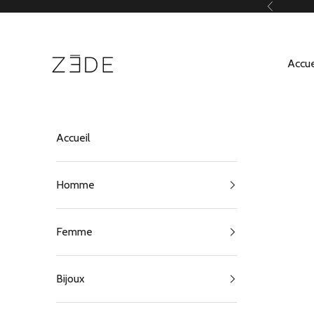
Passer au contenu
Précédent
ZEDE Paris
Accue
Accueil
Homme
Femme
Bijoux