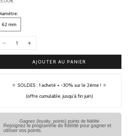
rix de vente
65,00€
iamètre:
62 mm
iminuer la quantité
Augmenter la quantité
AJOUTER AU PANIER
🔅 SOLDES : 1 acheté = -30% sur le 2ème ! 🔅
(offre cumulable, jusqu'à fin juin)
Gagnez {loyalty_points} points de fidélité
Rejoignez le programme de fidélité pour gagner et
utiliser vos points.