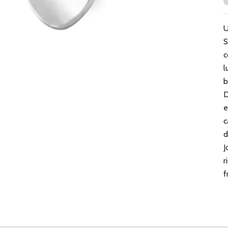
U
S
c
l
b
D
e
c
d
J
r
f