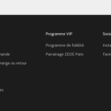
Programme VIP
Soci
Programme de fidélité
Inst
mande
Parrainage ZEDE Paris
Fac
hange ou retour
es