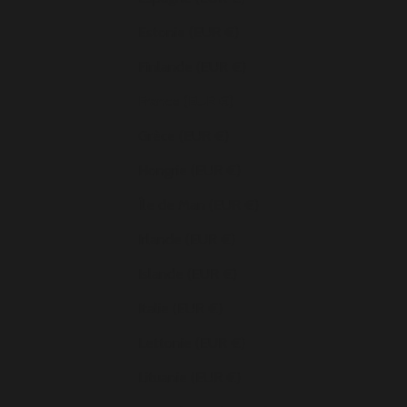
Estonie (EUR €)
Finlande (EUR €)
France (EUR €)
Grèce (EUR €)
Hongrie (EUR €)
Île de Man (EUR €)
Irlande (EUR €)
Islande (EUR €)
Italie (EUR €)
Lettonie (EUR €)
Lituanie (EUR €)