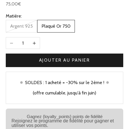
Prix de vente
75,00€
Matière:
Argent 925
Plaqué Or 750
Diminuer la quantité
Augmenter la quantité
AJOUTER AU PANIER
🔅 SOLDES : 1 acheté = -30% sur le 2ème ! 🔅
(offre cumulable, jusqu'à fin juin)
Gagnez {loyalty_points} points de fidélité
Rejoignez le programme de fidélité pour gagner et
utiliser vos points.