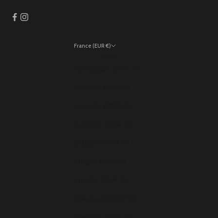
France (EUR €)
Pays
Allemagne (EUR €)
Andorre (EUR €)
Autriche (EUR €)
Belgique (EUR €)
Bulgarie (EUR €)
Chypre (EUR €)
Croatie (EUR €)
Danemark (EUR €)
Espagne (EUR €)