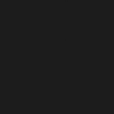
Luxembourg (EUR €)
Malte (EUR €)
Moldavie (EUR €)
Monaco (EUR €)
Monténégro (EUR €)
Norvège (EUR €)
Pays-Bas (EUR €)
Pologne (EUR €)
Portugal (EUR €)
Roumanie (EUR €)
Slovaquie (EUR €)
Slovénie (EUR €)