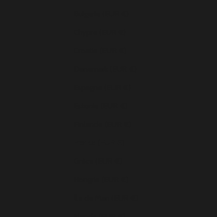
Bulgarie (EUR €)
Chypre (EUR €)
Croatie (EUR €)
Danemark (EUR €)
Espagne (EUR €)
Estonie (EUR €)
Finlande (EUR €)
France (EUR €)
Grèce (EUR €)
Hongrie (EUR €)
Île de Man (EUR €)
Irlande (EUR €)