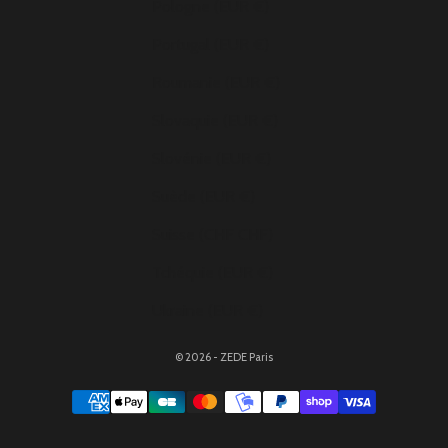
Pologne (EUR €)
Portugal (EUR €)
Roumanie (EUR €)
Slovaquie (EUR €)
Slovénie (EUR €)
Suède (EUR €)
Suisse (CHF CHF)
Tchéquie (EUR €)
Ukraine (EUR €)
© 2026 - ZEDE Paris