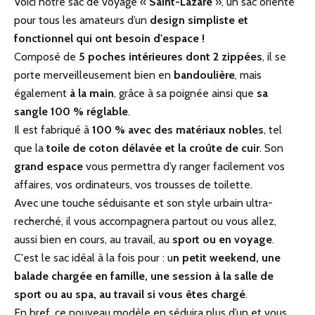
Voici notre sac de voyage «
Saint-Lazare
», un sac orienté
pour tous les amateurs d’un
design simpliste et
fonctionnel qui ont besoin d'espace !
Composé de
5 poches intérieures dont 2 zippées
, il se
porte merveilleusement bien en
bandoulière
, mais
également
à la main
, grâce à sa poignée ainsi que
sa
sangle 100 % réglable
.
Il est fabriqué à
100 % avec des matériaux nobles
, tel
que la
toile de coton délavée et la croûte de cuir
. Son
grand espace
vous permettra d’y ranger facilement vos
affaires, vos ordinateurs, vos trousses de toilette.
Avec une touche séduisante et son style urbain ultra-
recherché, il vous accompagnera partout ou vous allez,
aussi bien en cours, au travail, au
sport ou en voyage
.
C'est le sac idéal à la fois pour : u
n petit weekend, une
balade chargée en famille, une session à la salle de
sport ou au spa, au travail si vous êtes chargé
.
En bref, ce nouveau modèle en séduira plus d’un et vous