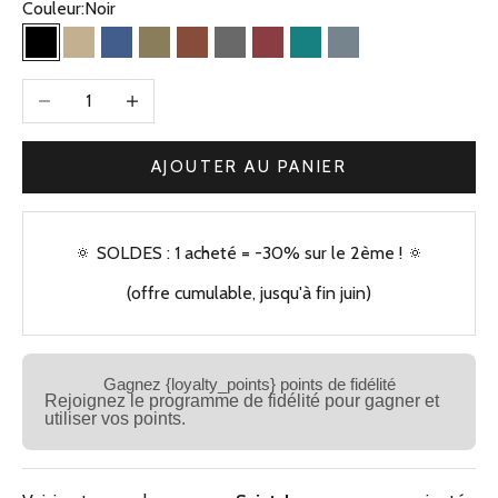
Couleur:
Noir
Noir
Beige Kaki
Bleu Jean
Olive
Camel
Gris
Bordeaux
Vert
Bleu Gris
Diminuer la quantité
Augmenter la quantité
AJOUTER AU PANIER
🔅 SOLDES : 1 acheté = -30% sur le 2ème ! 🔅
(offre cumulable, jusqu'à fin juin)
Gagnez {loyalty_points} points de fidélité
Rejoignez le programme de fidélité pour gagner et
utiliser vos points.