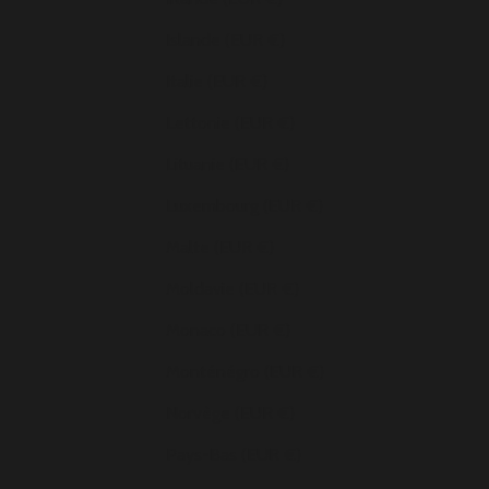
Islande (EUR €)
Italie (EUR €)
Lettonie (EUR €)
Lituanie (EUR €)
Luxembourg (EUR €)
Malte (EUR €)
Moldavie (EUR €)
Monaco (EUR €)
Monténégro (EUR €)
Norvège (EUR €)
Pays-Bas (EUR €)