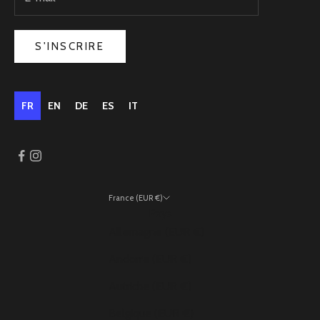
S'INSCRIRE
FR
EN
DE
ES
IT
France (EUR €)
Pays
Allemagne (EUR €)
Andorre (EUR €)
Autriche (EUR €)
Belgique (EUR €)