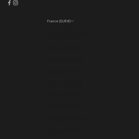
France (EUR €)
Pays
Allemagne (EUR €)
Andorre (EUR €)
Autriche (EUR €)
Belgique (EUR €)
Bulgarie (EUR €)
Chypre (EUR €)
Croatie (EUR €)
Danemark (EUR €)
Espagne (EUR €)