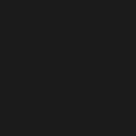
Estonie (EUR €)
Finlande (EUR €)
France (EUR €)
Grèce (EUR €)
Hongrie (EUR €)
Île de Man (EUR €)
Irlande (EUR €)
Islande (EUR €)
Italie (EUR €)
Lettonie (EUR €)
Lituanie (EUR €)
Luxembourg (EUR €)