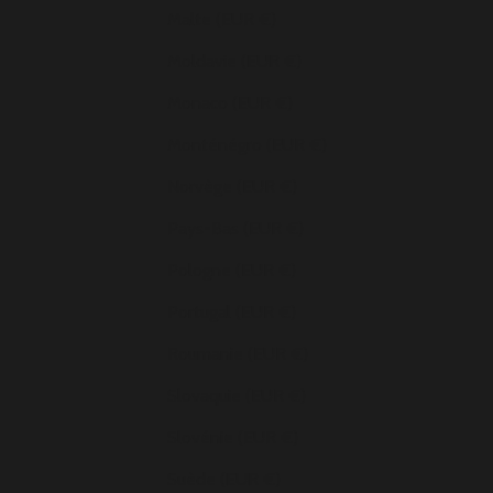
Malte (EUR €)
Moldavie (EUR €)
Monaco (EUR €)
Monténégro (EUR €)
Norvège (EUR €)
Pays-Bas (EUR €)
Pologne (EUR €)
Portugal (EUR €)
Roumanie (EUR €)
Slovaquie (EUR €)
Slovénie (EUR €)
Suède (EUR €)