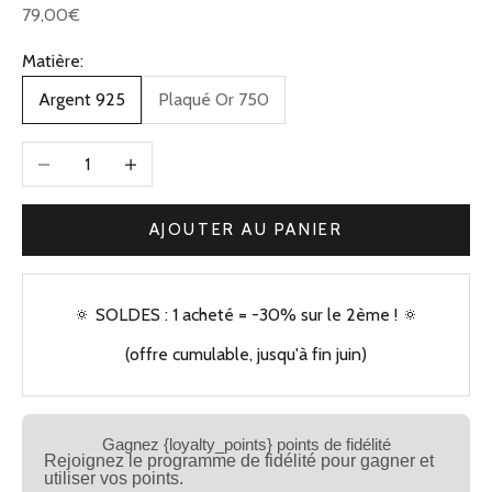
Prix de vente
79,00€
Matière:
Argent 925
Plaqué Or 750
Diminuer la quantité
Augmenter la quantité
AJOUTER AU PANIER
🔅 SOLDES : 1 acheté = -30% sur le 2ème ! 🔅
(offre cumulable, jusqu'à fin juin)
Gagnez {loyalty_points} points de fidélité
Rejoignez le programme de fidélité pour gagner et
utiliser vos points.