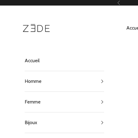
Passer au contenu
Précédent
ZEDE Paris
Accue
Accueil
Homme
Femme
Bijoux