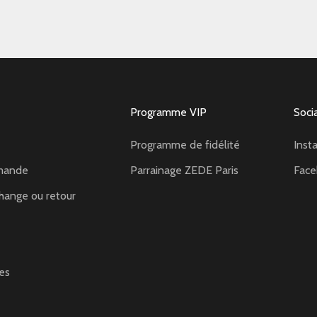
Programme VIP
Soci
Programme de fidélité
Inst
mande
Parrainage ZEDE Paris
Fac
hange ou retour
es