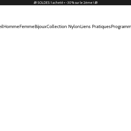
🎁 SOLDES: 1 acheté = -30% sur le 2ème ! 🎁
il
Homme
Femme
Bijoux
Collection Nylon
Liens Pratiques
Programm