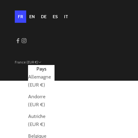
FR
EN
DE
ES
IT
France (EUR €)
Pays
Allemagne
(EUR €)
Andorre
(EUR €)
Autriche
(EUR €)
Belgique