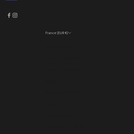
France (EUR €)
Pays
Allemagne (EUR €)
Andorre (EUR €)
Autriche (EUR €)
Belgique (EUR €)
Bulgarie (EUR €)
Chypre (EUR €)
Croatie (EUR €)
Danemark (EUR €)