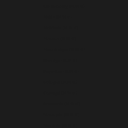
Luxembourg (EUR €)
Malte (EUR €)
Moldavie (EUR €)
Monaco (EUR €)
Monténégro (EUR €)
Norvège (EUR €)
Pays-Bas (EUR €)
Pologne (EUR €)
Portugal (EUR €)
Roumanie (EUR €)
Slovaquie (EUR €)
Slovénie (EUR €)