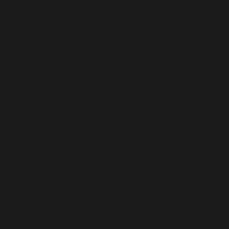
Espagne (EUR €)
Estonie (EUR €)
Finlande (EUR €)
France (EUR €)
Grèce (EUR €)
Hongrie (EUR €)
Île de Man (EUR €)
Irlande (EUR €)
Islande (EUR €)
Italie (EUR €)
Lettonie (EUR €)
Lituanie (EUR €)