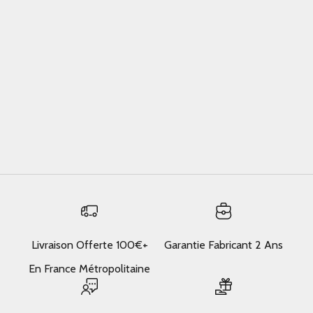
Le vrai guide Best Work Tote Bags For Women
Best work tote bags for women — here is what actually
matters, based on real use.What is best work tote bags for
women?Best Work Tote Bags For Women matters here in
a specific, practical way. Concr...
En savoir plus
Livraison Offerte 100€+
Garantie Fabricant 2 Ans
En France Métropolitaine