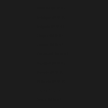
Autriche (EUR €)
Belgique (EUR €)
Bulgarie (EUR €)
Chypre (EUR €)
Croatie (EUR €)
Danemark (EUR €)
Espagne (EUR €)
Estonie (EUR €)
Finlande (EUR €)
France (EUR €)
Grèce (EUR €)