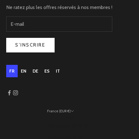
Ne ratez plus les offres réservés à nos membres !
S'INSCRIRE
FR
EN
DE
ES
IT
France (EUR €)
Pays
Allemagne (EUR €)
Andorre (EUR €)