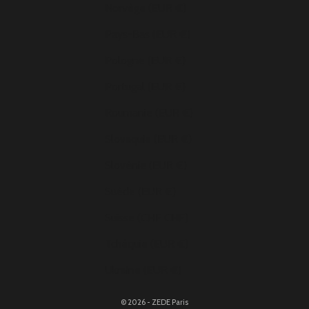
Norvège (EUR €)
Pays-Bas (EUR €)
Pologne (EUR €)
Portugal (EUR €)
Roumanie (EUR €)
Slovaquie (EUR €)
Slovénie (EUR €)
Suède (EUR €)
Suisse (CHF CHF)
Tchéquie (EUR €)
Ukraine (EUR €)
© 2026 - ZEDE Paris