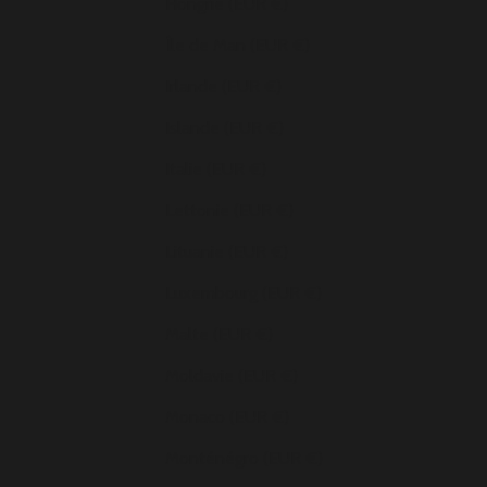
Hongrie (EUR €)
Île de Man (EUR €)
Irlande (EUR €)
Islande (EUR €)
Italie (EUR €)
Lettonie (EUR €)
Lituanie (EUR €)
Luxembourg (EUR €)
Malte (EUR €)
Moldavie (EUR €)
Monaco (EUR €)
Monténégro (EUR €)