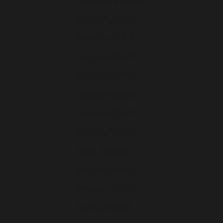
Norvège (EUR €)
Pays-Bas (EUR €)
Pologne (EUR €)
Portugal (EUR €)
Roumanie (EUR €)
Slovaquie (EUR €)
Slovénie (EUR €)
Suède (EUR €)
Suisse (CHF CHF)
Tchéquie (EUR €)
Ukraine (EUR €)