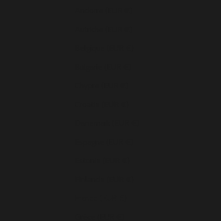
Andorre (EUR €)
Autriche (EUR €)
Belgique (EUR €)
Bulgarie (EUR €)
Chypre (EUR €)
Croatie (EUR €)
Danemark (EUR €)
Espagne (EUR €)
Estonie (EUR €)
Finlande (EUR €)
France (EUR €)
Grèce (EUR €)