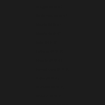
Hongrie (EUR €)
Île de Man (EUR €)
Irlande (EUR €)
Islande (EUR €)
Italie (EUR €)
Lettonie (EUR €)
Lituanie (EUR €)
Luxembourg (EUR €)
Malte (EUR €)
Moldavie (EUR €)
Monaco (EUR €)
Monténégro (EUR €)