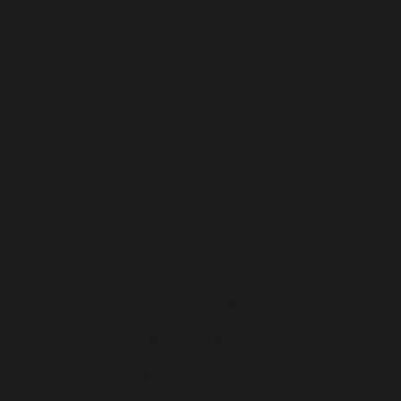
Norvège (EUR €)
Pays-Bas (EUR €)
Pologne (EUR €)
Portugal (EUR €)
Roumanie (EUR €)
Slovaquie (EUR €)
Slovénie (EUR €)
Suède (EUR €)
Suisse (CHF CHF)
Tchéquie (EUR €)
Ukraine (EUR €)