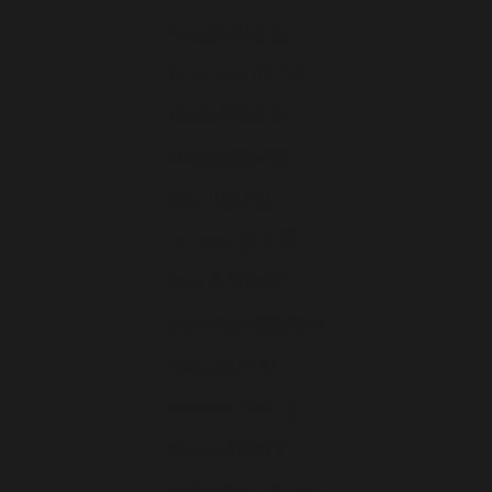
Hongrie (EUR €)
Île de Man (EUR €)
Irlande (EUR €)
Islande (EUR €)
Italie (EUR €)
Lettonie (EUR €)
Lituanie (EUR €)
Luxembourg (EUR €)
Malte (EUR €)
Moldavie (EUR €)
Monaco (EUR €)
Monténégro (EUR €)