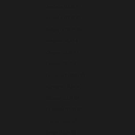
Andorre (EUR €)
Autriche (EUR €)
Belgique (EUR €)
Bulgarie (EUR €)
Chypre (EUR €)
Croatie (EUR €)
Danemark (EUR €)
Espagne (EUR €)
Estonie (EUR €)
Finlande (EUR €)
France (EUR €)
Grèce (EUR €)