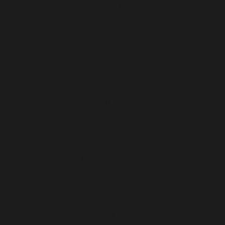
Espagne (EUR €)
Estonie (EUR €)
Finlande (EUR €)
France (EUR €)
Grèce (EUR €)
Hongrie (EUR €)
Île de Man (EUR €)
Irlande (EUR €)
Islande (EUR €)
Italie (EUR €)
Lettonie (EUR €)
Lituanie (EUR €)