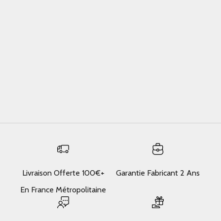
Ce que vaut vraiment French Girl Minimalist Bag Collection
French girl minimalist bag collection — here is what actually
matters, based on real use.What is french girl minimalist
bag collection?French Girl Minimalist Bag Collection
matters here in a specif...
En savoir plus
Livraison Offerte 100€+
Garantie Fabricant 2 Ans
En France Métropolitaine