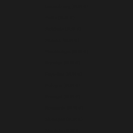
Luxembourg (EUR €)
Malte (EUR €)
Moldavie (EUR €)
Monaco (EUR €)
Monténégro (EUR €)
Norvège (EUR €)
Pays-Bas (EUR €)
Pologne (EUR €)
Portugal (EUR €)
Roumanie (EUR €)
Slovaquie (EUR €)
Slovénie (EUR €)