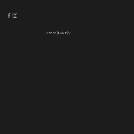
France (EUR €)
Pays
Allemagne (EUR €)
Andorre (EUR €)
Autriche (EUR €)
Belgique (EUR €)
Bulgarie (EUR €)
Chypre (EUR €)
Croatie (EUR €)
Danemark (EUR €)