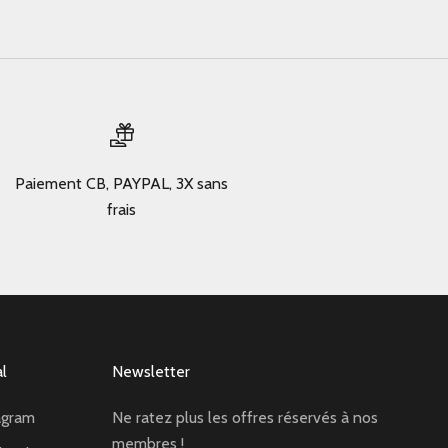
Paiement CB, PAYPAL, 3X sans
frais
al
Newsletter
agram
Ne ratez plus les offres réservés à nos
membres !