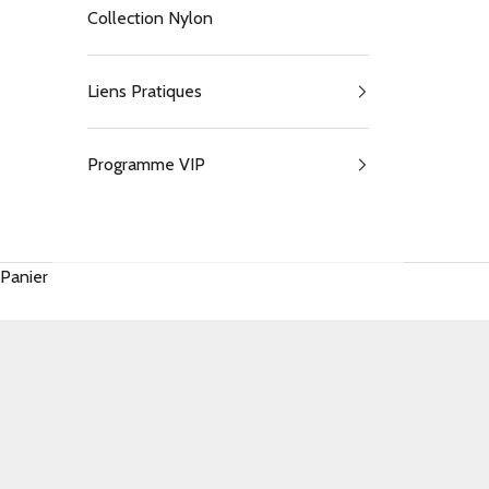
Collection Nylon
Liens Pratiques
Programme VIP
Panier
Shoulder bag vs crossbody bag : l