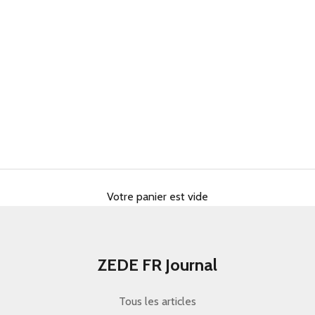
Votre panier est vide
ZEDE FR Journal
aquelle choisir vraiment en 2026
Tous les articles