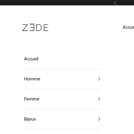
Passer au contenu
Précédent
ZEDE Paris
Accue
Accueil
Homme
Femme
Bijoux