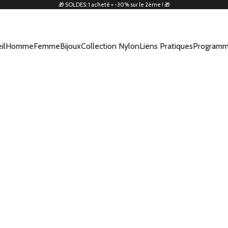
🎁 SOLDES: 1 acheté = -30% sur le 2ème ! 🎁
il
Homme
Femme
Bijoux
Collection Nylon
Liens Pratiques
Programm