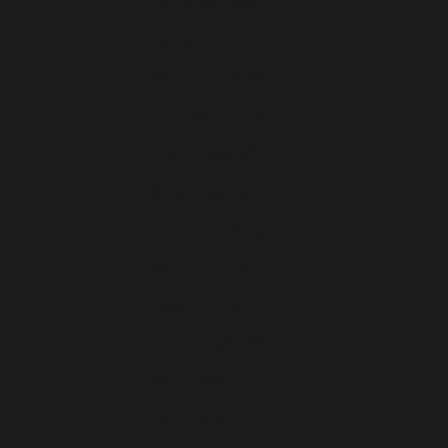
Danemark (EUR €)
Espagne (EUR €)
Estonie (EUR €)
Finlande (EUR €)
France (EUR €)
Grèce (EUR €)
Hongrie (EUR €)
Île de Man (EUR €)
Irlande (EUR €)
Islande (EUR €)
Italie (EUR €)
Lettonie (EUR €)