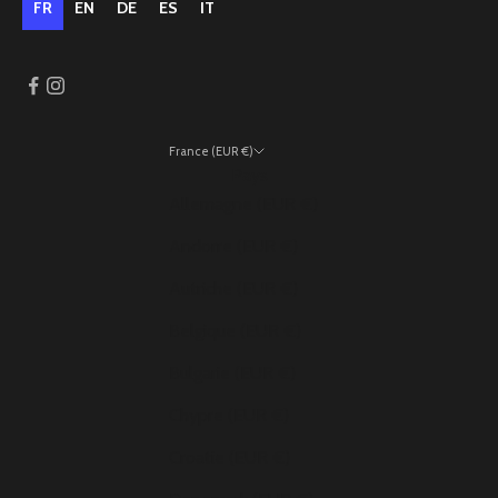
FR
EN
DE
ES
IT
France (EUR €)
Pays
Allemagne (EUR €)
Andorre (EUR €)
Autriche (EUR €)
Belgique (EUR €)
Bulgarie (EUR €)
Chypre (EUR €)
Croatie (EUR €)