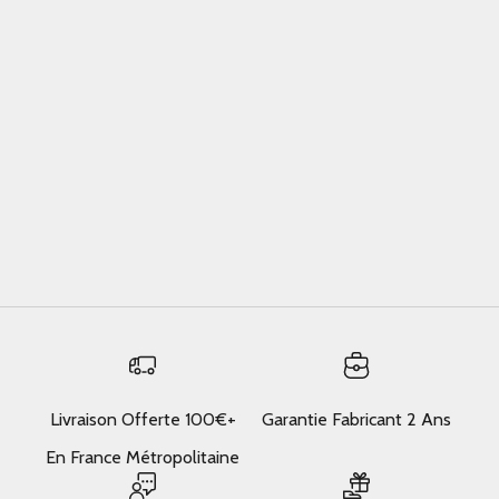
Affordable Luxury Handbags Worth Buying : guide pratique
sans détour
Affordable luxury handbags worth buying — here is what
actually matters, based on real use.What is affordable
luxury handbags worth buying?Affordable Luxury
Handbags Worth Buying matters here in a ...
En savoir plus
Livraison Offerte 100€+
Garantie Fabricant 2 Ans
En France Métropolitaine