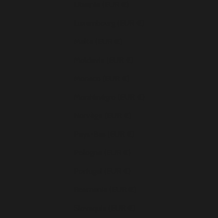
Lituanie (EUR €)
Luxembourg (EUR €)
Malte (EUR €)
Moldavie (EUR €)
Monaco (EUR €)
Monténégro (EUR €)
Norvège (EUR €)
Pays-Bas (EUR €)
Pologne (EUR €)
Portugal (EUR €)
Roumanie (EUR €)
Slovaquie (EUR €)