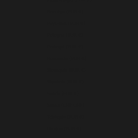
Norvège (EUR €)
Pays-Bas (EUR €)
Pologne (EUR €)
Portugal (EUR €)
Roumanie (EUR €)
Slovaquie (EUR €)
Slovénie (EUR €)
Suède (EUR €)
Suisse (CHF CHF)
Tchéquie (EUR €)
Ukraine (EUR €)