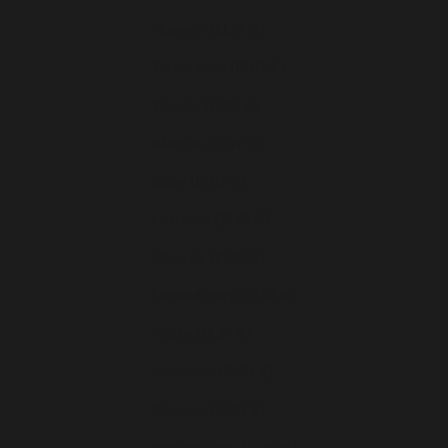
Hongrie (EUR €)
Île de Man (EUR €)
Irlande (EUR €)
Islande (EUR €)
Italie (EUR €)
Lettonie (EUR €)
Lituanie (EUR €)
Luxembourg (EUR €)
Malte (EUR €)
Moldavie (EUR €)
Monaco (EUR €)
Monténégro (EUR €)