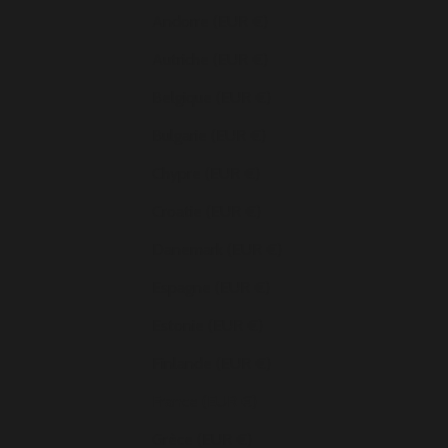
Andorre (EUR €)
Autriche (EUR €)
Belgique (EUR €)
Bulgarie (EUR €)
Chypre (EUR €)
Croatie (EUR €)
Danemark (EUR €)
Espagne (EUR €)
Estonie (EUR €)
Finlande (EUR €)
France (EUR €)
Grèce (EUR €)