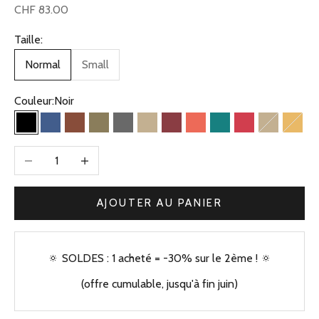
Prix de vente
CHF 83.00
Taille:
Normal
Small
Couleur:
Noir
Noir
Bleu Jean
Camel
Olive
Gris
Beige Kaki
Bordeaux
Corail
Vert
Framboise
Beige kaki
Jaun
Diminuer la quantité
Augmenter la quantité
AJOUTER AU PANIER
🔅 SOLDES : 1 acheté = -30% sur le 2ème ! 🔅
(offre cumulable, jusqu'à fin juin)