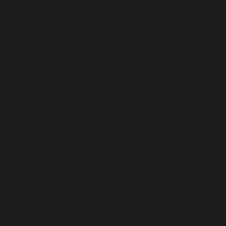
Irlande (EUR €)
Islande (EUR €)
Italie (EUR €)
Lettonie (EUR €)
Lituanie (EUR €)
Luxembourg (EUR €)
Malte (EUR €)
Moldavie (EUR €)
Monaco (EUR €)
Monténégro (EUR €)
Norvège (EUR €)
Pays-Bas (EUR €)