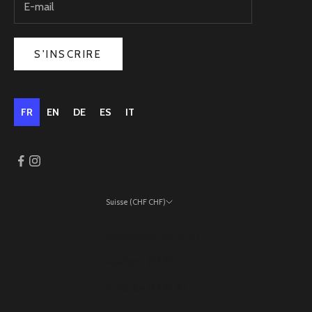
S'INSCRIRE
FR
EN
DE
ES
IT
Suisse (CHF CHF)
Pays
Allemagne (EUR €)
Andorre (EUR €)
Autriche (EUR €)