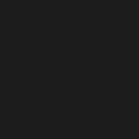
Belgique (EUR €)
Bulgarie (EUR €)
Chypre (EUR €)
Croatie (EUR €)
Danemark (EUR €)
Espagne (EUR €)
Estonie (EUR €)
Finlande (EUR €)
France (EUR €)
Grèce (EUR €)
Hongrie (EUR €)
Île de Man (EUR €)