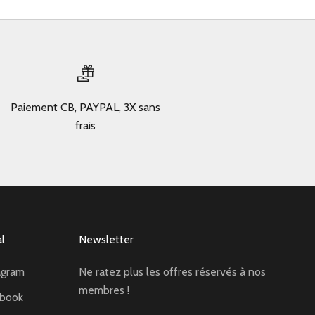
Paiement CB, PAYPAL, 3X sans
frais
al
Newsletter
agram
Ne ratez plus les offres réservés à nos
membres !
ebook