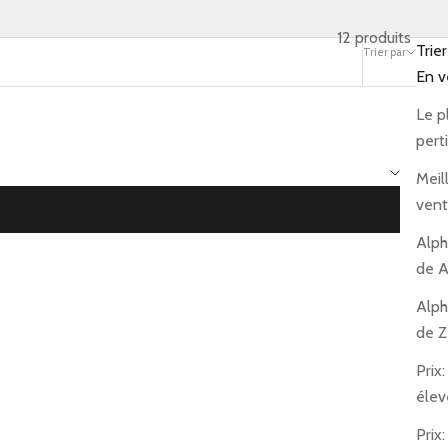
12 produits
Trier
Trier par
Filtrer
En v
Le p
pert
Meil
vent
Alph
de A
Alph
de Z
Prix:
élev
Prix