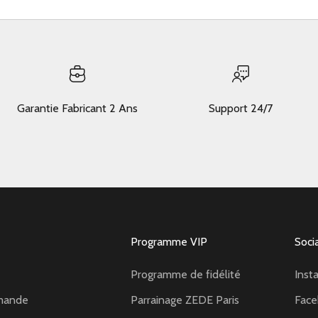
Garantie Fabricant 2 Ans
Support 24/7
Programme VIP
Soci
Programme de fidélité
Inst
mande
Parrainage ZEDE Paris
Fac