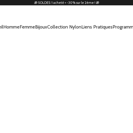
🎁 SOLDES: 1 acheté = -30% sur le 2ème ! 🎁
il
Homme
Femme
Bijoux
Collection Nylon
Liens Pratiques
Programm