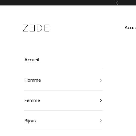
Passer au contenu
Précédent
ZEDE Paris
Accue
Accueil
Homme
Femme
Bijoux