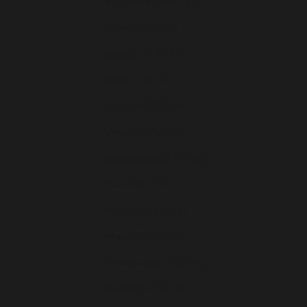
Île de Man (EUR €)
Irlande (EUR €)
Islande (EUR €)
Italie (EUR €)
Lettonie (EUR €)
Lituanie (EUR €)
Luxembourg (EUR €)
Malte (EUR €)
Moldavie (EUR €)
Monaco (EUR €)
Monténégro (EUR €)
Norvège (EUR €)