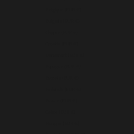
Belgique (EUR €)
Bulgarie (EUR €)
Chypre (EUR €)
Croatie (EUR €)
Danemark (EUR €)
Espagne (EUR €)
Estonie (EUR €)
Finlande (EUR €)
France (EUR €)
Grèce (EUR €)
Hongrie (EUR €)