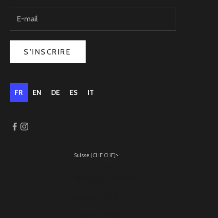
S'INSCRIRE
FR
EN
DE
ES
IT
Suisse (CHF CHF)
Pays
Allemagne (EUR €)
Andorre (EUR €)
Autriche (EUR €)