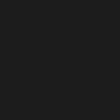
Allemagne (EUR €)
Andorre (EUR €)
Autriche (EUR €)
Belgique (EUR €)
Bulgarie (EUR €)
Chypre (EUR €)
Croatie (EUR €)
Danemark (EUR €)
Espagne (EUR €)
Estonie (EUR €)
Finlande (EUR €)
France (EUR €)