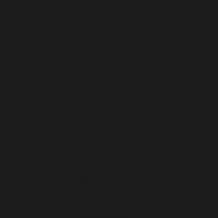
Grèce (EUR €)
Hongrie (EUR €)
Île de Man (EUR €)
Irlande (EUR €)
Islande (EUR €)
Italie (EUR €)
Lettonie (EUR €)
Lituanie (EUR €)
Luxembourg (EUR €)
Malte (EUR €)
Moldavie (EUR €)
Monaco (EUR €)