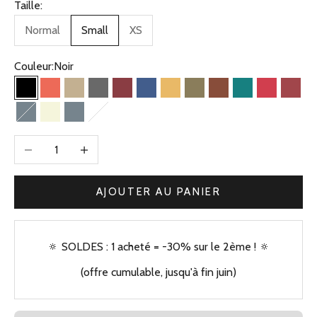
Taille:
Normal
Small
XS
Couleur:
Noir
Noir
Corail
Beige Kaki
Gris
Bordeaux
Bleu Jean
Jaune
Olive
Camel
Vert
Framboise
Briqu
Bleu Gris
Beige
Bleu gris
Bleu clair
Diminuer la quantité
Augmenter la quantité
AJOUTER AU PANIER
🔅 SOLDES : 1 acheté = -30% sur le 2ème ! 🔅
(offre cumulable, jusqu'à fin juin)