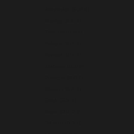
Monténégro (EUR €)
Norvège (EUR €)
Pays-Bas (EUR €)
Pologne (EUR €)
Portugal (EUR €)
Roumanie (EUR €)
Slovaquie (EUR €)
Slovénie (EUR €)
Suède (EUR €)
Suisse (CHF CHF)
Tchéquie (EUR €)