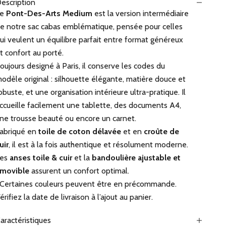
escription
Le
Pont-Des-Arts Medium
est la version intermédiaire
e notre sac cabas emblématique, pensée pour celles
ui veulent un équilibre parfait entre format généreux
t confort au porté.
oujours designé à Paris, il conserve les codes du
odèle original : silhouette élégante, matière douce et
obuste, et une organisation intérieure ultra-pratique. Il
ccueille facilement une tablette, des documents A4,
ne trousse beauté ou encore un carnet.
abriqué en
toile de coton délavée
et en
croûte de
uir
, il est à la fois authentique et résolument moderne.
Les
anses toile & cuir
et la
bandoulière ajustable et
movible
assurent un confort optimal.
️ Certaines couleurs peuvent être en précommande.
érifiez la date de livraison à l’ajout au panier.
aractéristiques