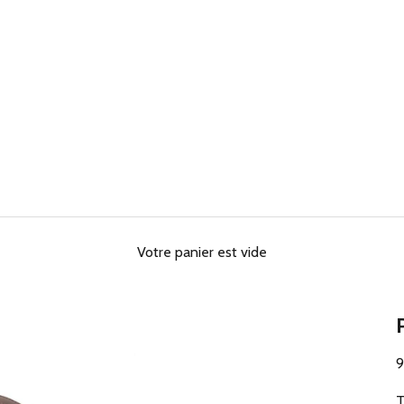
Votre panier est vide
P
T