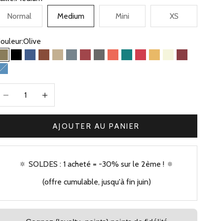
Normal
Medium
Mini
XS
ouleur:
Olive
Olive
Noir
Bleu Jean
Camel
Beige Kaki
Bleu Gris
Brique
Gris
Corail
Vert
Framboise
Jaune
Beige
Bordeaux
Bleu Clair
iminuer la quantité
Augmenter la quantité
AJOUTER AU PANIER
🔅 SOLDES : 1 acheté = -30% sur le 2ème ! 🔅
(offre cumulable, jusqu'à fin juin)