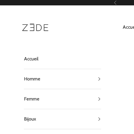
Passer au contenu
Précédent
ZEDE Paris
Accue
Accueil
Homme
Femme
Bijoux