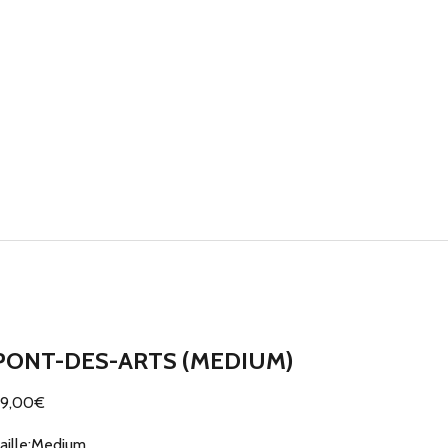
PONT-DES-ARTS (MEDIUM)
rix de vente
99,00€
aille:
Medium