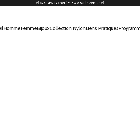
🎁 SOLDES: 1 acheté = -30% sur le 2ème ! 🎁
il
Homme
Femme
Bijoux
Collection Nylon
Liens Pratiques
Programm