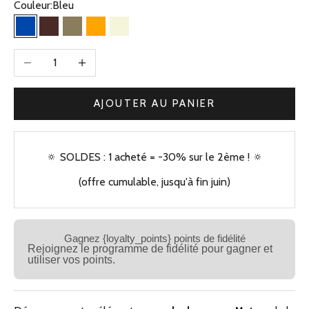
Couleur:
Bleu
Bleu
Marron
Olive
Orange
Beige
Diminuer la quantité
Augmenter la quantité
AJOUTER AU PANIER
🔅 SOLDES : 1 acheté = -30% sur le 2ème ! 🔅
(offre cumulable, jusqu'à fin juin)
Gagnez {loyalty_points} points de fidélité
Rejoignez le programme de fidélité pour gagner et
utiliser vos points.