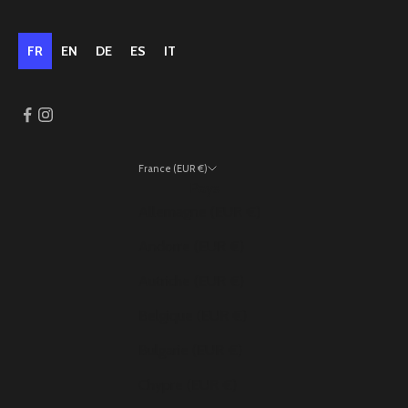
FR
EN
DE
ES
IT
France (EUR €)
Pays
Allemagne (EUR €)
Andorre (EUR €)
Autriche (EUR €)
Belgique (EUR €)
Bulgarie (EUR €)
Chypre (EUR €)