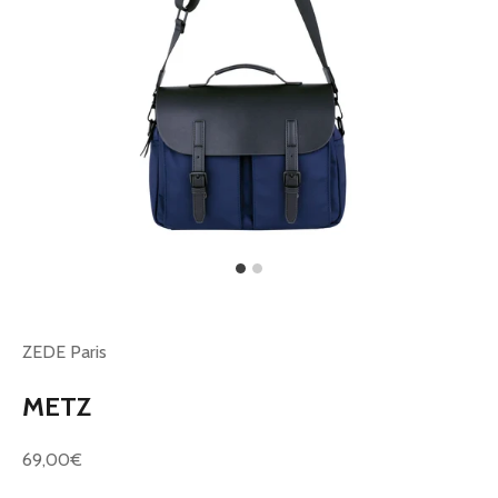
ZEDE Paris
METZ
Prix de vente
69,00€