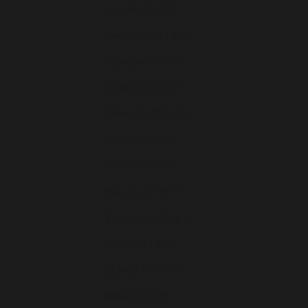
Croatie (EUR €)
Danemark (EUR €)
Espagne (EUR €)
Estonie (EUR €)
Finlande (EUR €)
France (EUR €)
Grèce (EUR €)
Hongrie (EUR €)
Île de Man (EUR €)
Irlande (EUR €)
Islande (EUR €)
Italie (EUR €)