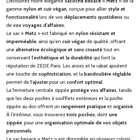
Découvrez notre élégante
sacoche besace
«
Metz
» de la
gamme
nylon et cuir végan
, conçue pour allier
style et
fonctionnalité
lors de vos
déplacements quotidiens
ou
de
vos voyages d'affaires.
Le sac «
Metz
» est fabriqué en
nylon résistant et
imperméable
, ainsi qu'en
cuir végan
de qualité, offrant
une
alternative écologique et sans cruauté
tout en
conservant
l'esthétique et la durabilité
qui font la
réputation de ZEDE Paris. Les anses et le rabat ajoutent
une touche de
sophistication
, et la
bandoulière
réglable
permet de
l'ajuster
pour un
confort optimal
.
La fermeture centrale zippée
protège vos affaires
, tandis
que les deux poches à soufflets extérieurs et la poche
zippée au dos offrent un
rangement pratique
et
organisé
.
À l'intérieur, vous trouverez
trois poches
, dont
une
zippée
, pour une
organisation optimale de vos objets
personnels
.
Le sac besace « Metz » est disponible en plusieurs coloris