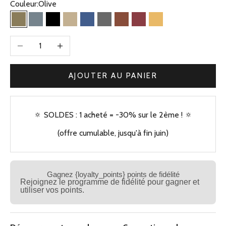
Couleur:
Olive
Olive
Bleu Gris
Noir
Beige Kaki
Bleu Jean
Gris
Camel
Bordeaux
Jaune
Diminuer la quantité
Augmenter la quantité
AJOUTER AU PANIER
🔅 SOLDES : 1 acheté = -30% sur le 2ème ! 🔅
(offre cumulable, jusqu'à fin juin)
Gagnez {loyalty_points} points de fidélité
Rejoignez le programme de fidélité pour gagner et
utiliser vos points.