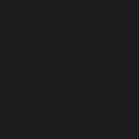
Italie (EUR €)
Lettonie (EUR €)
Lituanie (EUR €)
Luxembourg (EUR €)
Malte (EUR €)
Moldavie (EUR €)
Monaco (EUR €)
Monténégro (EUR €)
Norvège (EUR €)
Pays-Bas (EUR €)
Pologne (EUR €)
Portugal (EUR €)