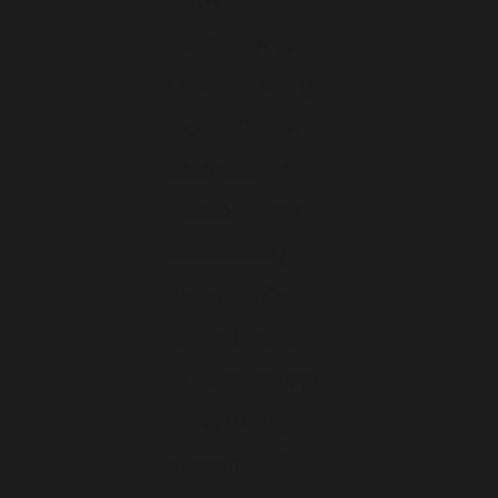
Chypre (EUR €)
Croatie (EUR €)
Danemark (EUR €)
Espagne (EUR €)
Estonie (EUR €)
Finlande (EUR €)
France (EUR €)
Grèce (EUR €)
Hongrie (EUR €)
Île de Man (EUR €)
Irlande (EUR €)
Islande (EUR €)