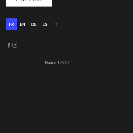
FR
EN
DE
ES
IT
France (EUR €)
Pays
Allemagne (EUR €)
Andorre (EUR €)
Autriche (EUR €)
Belgique (EUR €)
Bulgarie (EUR €)