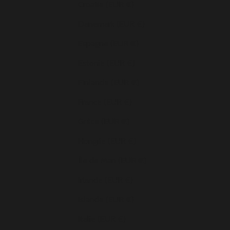
Croatie (EUR €)
Danemark (EUR €)
Espagne (EUR €)
Estonie (EUR €)
Finlande (EUR €)
France (EUR €)
Grèce (EUR €)
Hongrie (EUR €)
Île de Man (EUR €)
Irlande (EUR €)
Islande (EUR €)
Italie (EUR €)