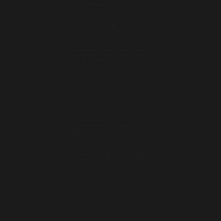
Lettonie (EUR €)
Lituanie (EUR €)
Luxembourg (EUR €)
Malte (EUR €)
Moldavie (EUR €)
Monaco (EUR €)
Monténégro (EUR €)
Norvège (EUR €)
Pays-Bas (EUR €)
Pologne (EUR €)
Portugal (EUR €)
Roumanie (EUR €)