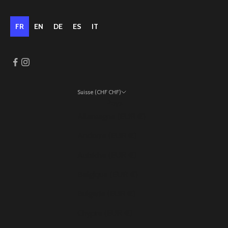
FR
EN
DE
ES
IT
Suisse (CHF CHF)
Pays
Allemagne (EUR €)
Andorre (EUR €)
Autriche (EUR €)
Belgique (EUR €)
Bulgarie (EUR €)
Chypre (EUR €)