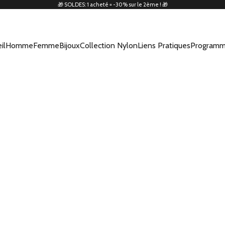
🎁 SOLDES: 1 acheté = -30% sur le 2ème ! 🎁
il
Homme
Femme
Bijoux
Collection Nylon
Liens Pratiques
Programm