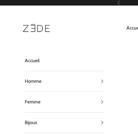
Passer au contenu
Précédent
ZEDE Paris
Accue
Accueil
Homme
Femme
Bijoux