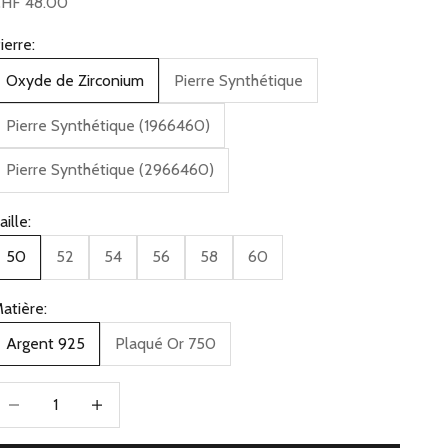
rix de vente
HF 48.00
ierre:
Oxyde de Zirconium
Pierre Synthétique
Pierre Synthétique (1966460)
Pierre Synthétique (2966460)
aille:
50
52
54
56
58
60
atière:
Argent 925
Plaqué Or 750
iminuer la quantité
Augmenter la quantité