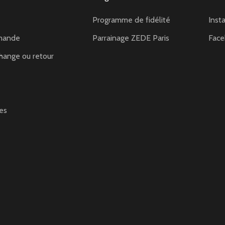
Programme de fidélité
Inst
mande
Parrainage ZEDE Paris
Fac
hange ou retour
es