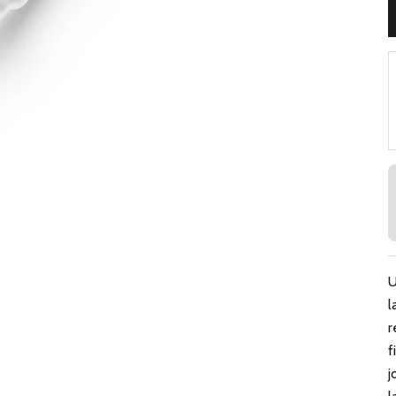
U
l
r
f
j