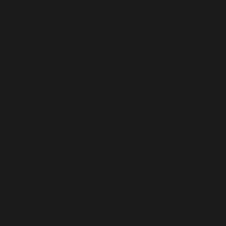
Belgique (EUR €)
Bulgarie (EUR €)
Chypre (EUR €)
Croatie (EUR €)
Danemark (EUR €)
Espagne (EUR €)
Estonie (EUR €)
Finlande (EUR €)
France (EUR €)
Grèce (EUR €)
Hongrie (EUR €)