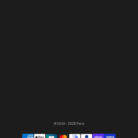
Pays-Bas (EUR €)
Pologne (EUR €)
Portugal (EUR €)
Roumanie (EUR €)
Slovaquie (EUR €)
Slovénie (EUR €)
Suède (EUR €)
Suisse (CHF CHF)
Tchéquie (EUR €)
Ukraine (EUR €)
© 2026 - ZEDE Paris