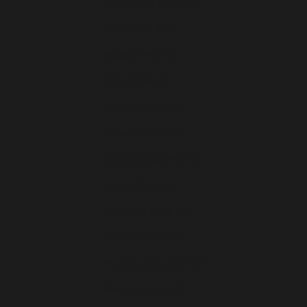
Île de Man (EUR €)
Irlande (EUR €)
Islande (EUR €)
Italie (EUR €)
Lettonie (EUR €)
Lituanie (EUR €)
Luxembourg (EUR €)
Malte (EUR €)
Moldavie (EUR €)
Monaco (EUR €)
Monténégro (EUR €)
Norvège (EUR €)