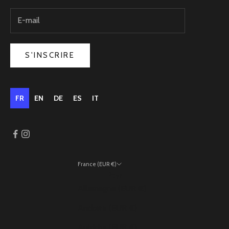
S'INSCRIRE
FR
EN
DE
ES
IT
France (EUR €)
Pays
Allemagne (EUR €)
Andorre (EUR €)
Autriche (EUR €)