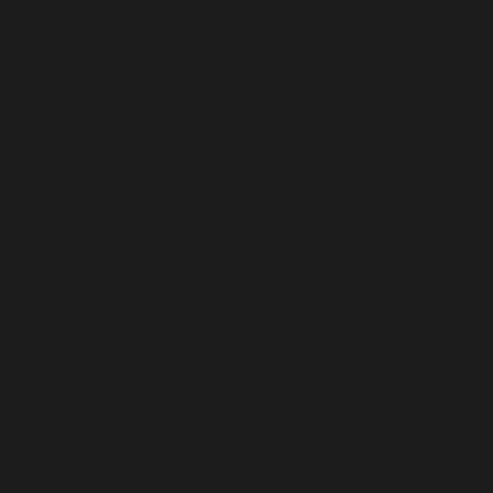
Grèce (EUR €)
Hongrie (EUR €)
Île de Man (EUR €)
Irlande (EUR €)
Islande (EUR €)
Italie (EUR €)
Lettonie (EUR €)
Lituanie (EUR €)
Luxembourg (EUR €)
Malte (EUR €)
Moldavie (EUR €)
Monaco (EUR €)