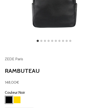
ZEDE Paris
RAMBUTEAU
Prix de vente
148,00€
Couleur:
Noir
Noir
Gold