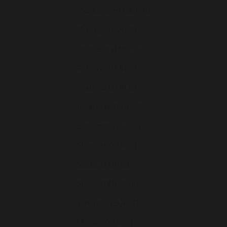
Monténégro (EUR €)
Norvège (EUR €)
Pays-Bas (EUR €)
Pologne (EUR €)
Portugal (EUR €)
Roumanie (EUR €)
Slovaquie (EUR €)
Slovénie (EUR €)
Suède (EUR €)
Suisse (CHF CHF)
Tchéquie (EUR €)
Ukraine (EUR €)