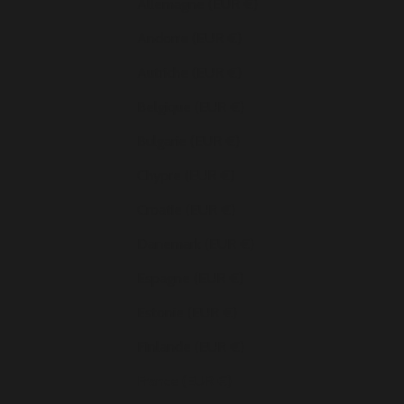
Allemagne (EUR €)
Andorre (EUR €)
Autriche (EUR €)
Belgique (EUR €)
Bulgarie (EUR €)
Chypre (EUR €)
Croatie (EUR €)
Danemark (EUR €)
Espagne (EUR €)
Estonie (EUR €)
Finlande (EUR €)
France (EUR €)