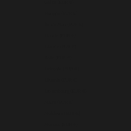
Grèce (EUR €)
Hongrie (EUR €)
Île de Man (EUR €)
Irlande (EUR €)
Islande (EUR €)
Italie (EUR €)
Lettonie (EUR €)
Lituanie (EUR €)
Luxembourg (EUR €)
Malte (EUR €)
Moldavie (EUR €)
Monaco (EUR €)