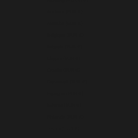
Andorre (EUR €)
Autriche (EUR €)
Belgique (EUR €)
Bulgarie (EUR €)
Chypre (EUR €)
Croatie (EUR €)
Danemark (EUR €)
Espagne (EUR €)
Estonie (EUR €)
Finlande (EUR €)
France (EUR €)