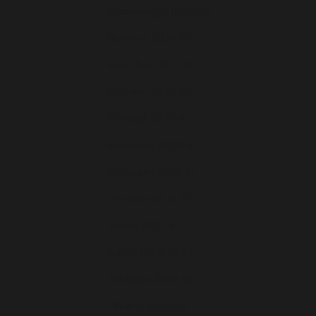
Monténégro (EUR €)
Norvège (EUR €)
Pays-Bas (EUR €)
Pologne (EUR €)
Portugal (EUR €)
Roumanie (EUR €)
Slovaquie (EUR €)
Slovénie (EUR €)
Suède (EUR €)
Suisse (CHF CHF)
Tchéquie (EUR €)
Ukraine (EUR €)