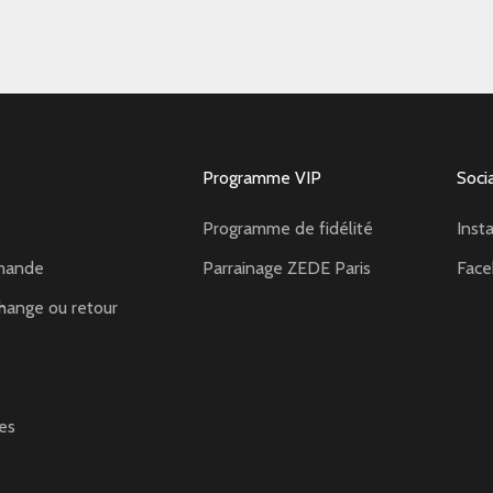
Programme VIP
Soci
Programme de fidélité
Inst
mande
Parrainage ZEDE Paris
Fac
hange ou retour
es