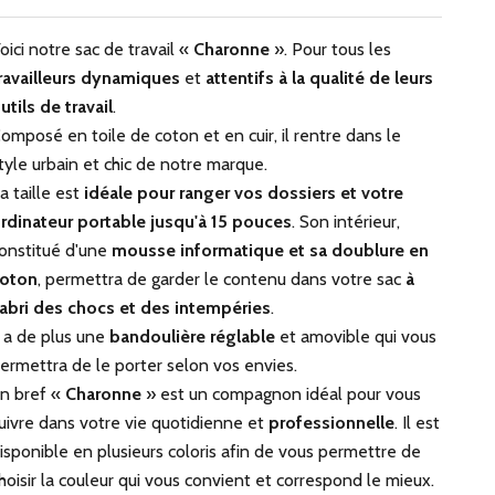
oici notre sac de travail «
Charonne
». Pour tous les
ravailleurs dynamiques
et
attentifs à la qualité de leurs
utils de travail
.
omposé en toile de coton et en cuir, il rentre dans le
tyle urbain et chic de notre marque.
a taille est
idéale pour ranger vos dossiers et votre
rdinateur portable jusqu'à 15 pouces
. Son intérieur,
onstitué d'une
mousse informatique et sa doublure en
oton
, permettra de garder le contenu dans votre sac
à
’abri des chocs et des intempéries
.
l a de plus une
bandoulière réglable
et amovible qui vous
ermettra de le porter selon vos envies.
n bref «
Charonne
» est un compagnon idéal pour vous
uivre dans votre vie quotidienne et
professionnelle
. Il est
isponible en plusieurs coloris afin de vous permettre de
hoisir la couleur qui vous convient et correspond le mieux.