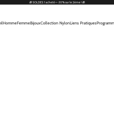
🎁 SOLDES: 1 acheté = -30% sur le 2ème ! 🎁
il
Homme
Femme
Bijoux
Collection Nylon
Liens Pratiques
Programm