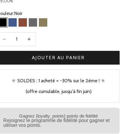
rix de vente
89,00€
ouleur:
Noir
Noir
Bleu Jean
Camel
Gris
Olive
iminuer la quantité
Augmenter la quantité
AJOUTER AU PANIER
🔅 SOLDES : 1 acheté = -30% sur le 2ème ! 🔅
(offre cumulable, jusqu'à fin juin)
Gagnez {loyalty_points} points de fidélité
Rejoignez le programme de fidélité pour gagner et
utiliser vos points.