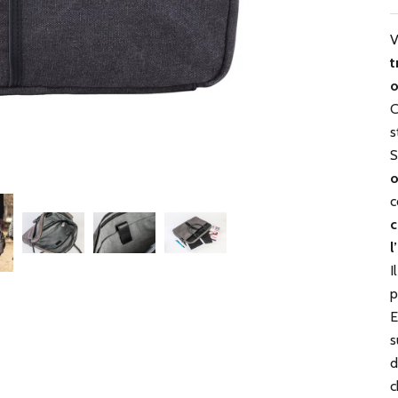
V
t
o
C
s
S
o
c
c
l
I
p
E
s
d
c