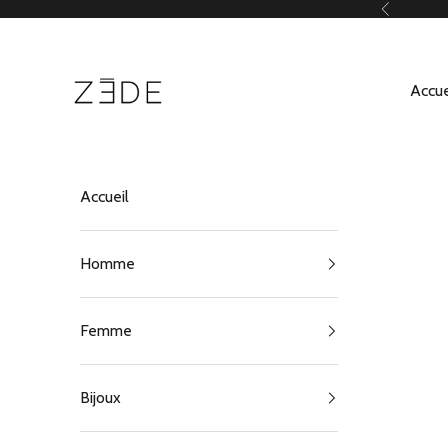
Passer au contenu
Précédent
ZEDE Paris
Accue
Accueil
Homme
Femme
Bijoux