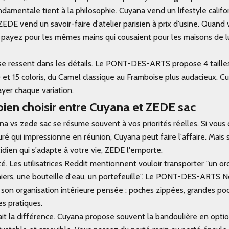
ndamentale tient à la philosophie. Cuyana vend un lifestyle calif
ZEDE vend un savoir-faire d'atelier parisien à prix d'usine. Quand
payez pour les mêmes mains qui cousaient pour les maisons de 
e ressent dans les détails. Le PONT-DES-ARTS propose 4 tailles 
et 15 coloris, du Camel classique au Framboise plus audacieux. Cu
ayer chaque variation.
en choisir entre Cuyana et ZEDE sac
na vs zede sac se résume souvent à vos priorités réelles. Si vous
ré qui impressionne en réunion, Cuyana peut faire l'affaire. Mais 
ien qui s'adapte à votre vie, ZEDE l'emporte.
é. Les utilisatrices Reddit mentionnent vouloir transporter "un or
hiers, une bouteille d'eau, un portefeuille". Le PONT-DES-ARTS N
à son organisation intérieure pensée : poches zippées, grandes po
es pratiques.
ait la différence. Cuyana propose souvent la bandoulière en opt