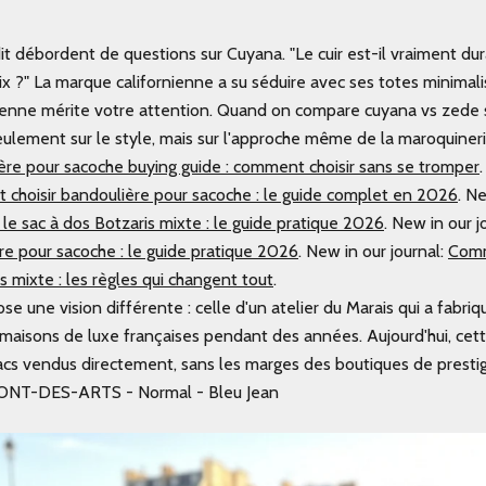
t débordent de questions sur Cuyana. "Le cuir est-il vraiment dur
ix ?" La marque californienne a su séduire avec ses totes minimali
sienne mérite votre attention. Quand on compare cuyana vs zede s
eulement sur le style, mais sur l'approche même de la maroquineri
ère pour sacoche buying guide : comment choisir sans se tromper
.
choisir bandoulière pour sacoche : le guide complet en 2026
.
New
le sac à dos Botzaris mixte : le guide pratique 2026
.
New in our j
re pour sacoche : le guide pratique 2026
.
New in our journal:
Comm
s mixte : les règles qui changent tout
.
e une vision différente : celle d'un atelier du Marais qui a fabri
 maisons de luxe françaises pendant des années. Aujourd'hui, cet
sacs vendus directement, sans les marges des boutiques de presti
ONT-DES-ARTS - Normal - Bleu Jean