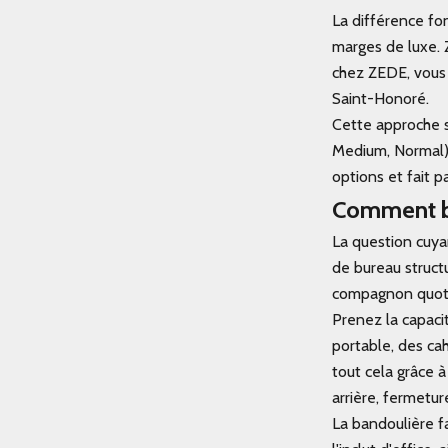
La différence fo
marges de luxe. 
chez ZEDE, vous 
Saint-Honoré.
Cette approche s
Medium, Normal) 
options et fait p
Comment bi
La question cuya
de bureau structu
compagnon quotid
Prenez la capacit
portable, des ca
tout cela grâce 
arrière, fermetur
La bandoulière f