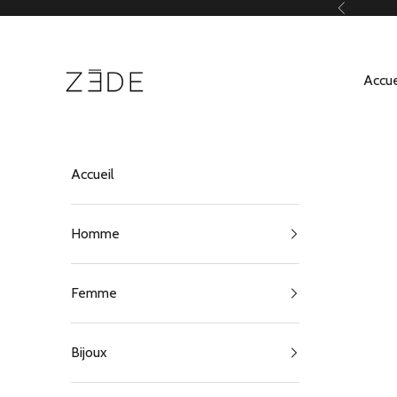
Passer au contenu
Précédent
ZEDE Paris
Accue
Accueil
Homme
Femme
Bijoux