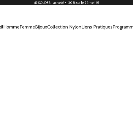
🎁 SOLDES: 1 acheté = -30% sur le 2ème ! 🎁
il
Homme
Femme
Bijoux
Collection Nylon
Liens Pratiques
Programm