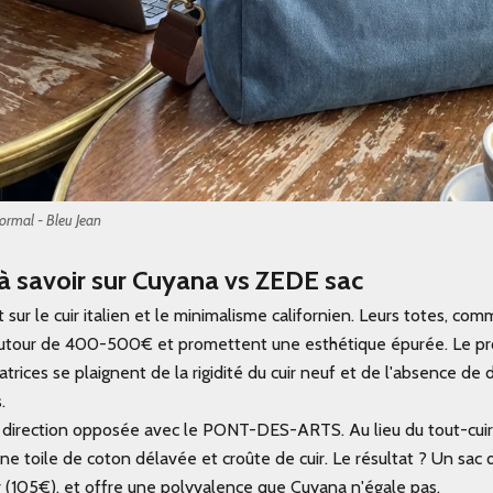
rmal - Bleu Jean
 à savoir sur Cuyana vs ZEDE sac
sur le cuir italien et le minimalisme californien. Leurs totes, com
autour de 400-500€ et promettent une esthétique épurée. Le p
atrices se plaignent de la rigidité du cuir neuf et de l'absence de 
.
direction opposée avec le
PONT-DES-ARTS
. Au lieu du tout-cu
e toile de coton délavée et croûte de cuir. Le résultat ? Un sac qui
 (105€), et offre une polyvalence que Cuyana n'égale pas.