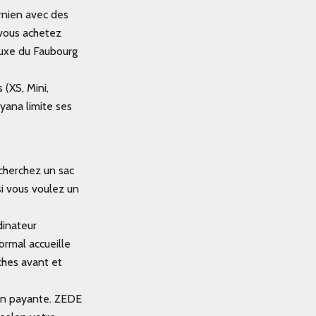
ornien avec des
 vous achetez
luxe du Faubourg
(XS, Mini,
yana limite ses
 cherchez un sac
si vous voulez un
dinateur
ormal accueille
ches avant et
ion payante. ZEDE