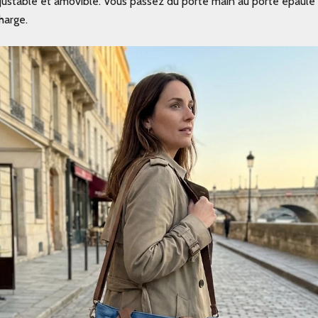
, ajustable et amovible. Vous passez du porté main au porté épaule
harge.