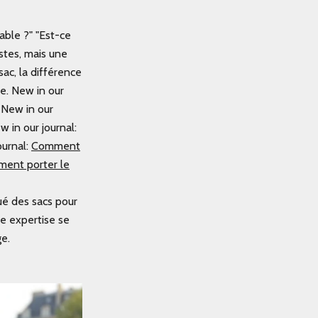
able ?" "Est-ce
stes, mais une
ac, la différence
e.
New in our
New in our
 in our journal:
ournal:
Comment
ent porter le
qué des sacs pour
te expertise se
ge.