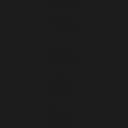
Monténégro (EUR €)
Norvège (EUR €)
Pays-Bas (EUR €)
Pologne (EUR €)
Portugal (EUR €)
Roumanie (EUR €)
Slovaquie (EUR €)
Slovénie (EUR €)
Suède (EUR €)
Suisse (CHF CHF)
Tchéquie (EUR €)
Ukraine (EUR €)