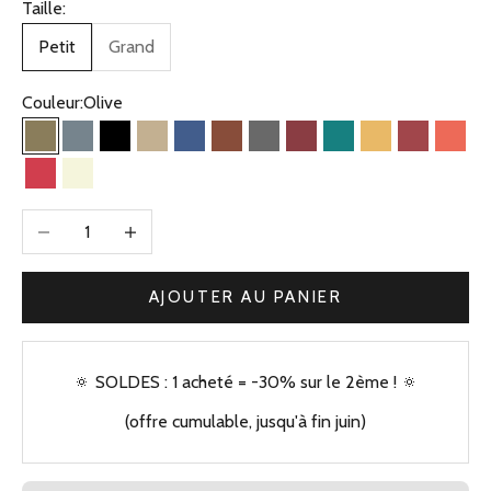
Taille:
Petit
Grand
Couleur:
Olive
Olive
Bleu Gris
Noir
Beige Kaki
Bleu Jean
Camel
Gris
Bordeaux
Vert
Jaune
Brique
Corai
Framboise
Beige
Diminuer la quantité
Augmenter la quantité
AJOUTER AU PANIER
🔅 SOLDES : 1 acheté = -30% sur le 2ème ! 🔅
(offre cumulable, jusqu'à fin juin)