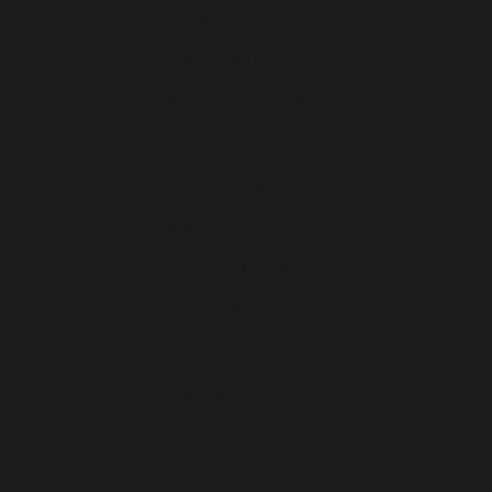
Grèce (EUR €)
Hongrie (EUR €)
Île de Man (EUR €)
Irlande (EUR €)
Islande (EUR €)
Italie (EUR €)
Lettonie (EUR €)
Lituanie (EUR €)
Luxembourg (EUR €)
Malte (EUR €)
Moldavie (EUR €)
Monaco (EUR €)