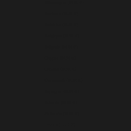
Allemagne (EUR €)
Andorre (EUR €)
Autriche (EUR €)
Belgique (EUR €)
Bulgarie (EUR €)
Chypre (EUR €)
Croatie (EUR €)
Danemark (EUR €)
Espagne (EUR €)
Estonie (EUR €)
Finlande (EUR €)
France (EUR €)