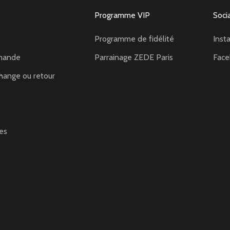
Programme VIP
Soci
Programme de fidélité
Inst
mande
Parrainage ZEDE Paris
Fac
hange ou retour
es