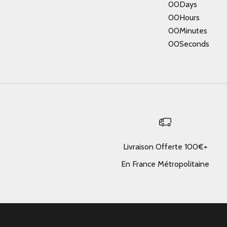
00
Days
00
Hours
00
Minutes
00
Seconds
Livraison Offerte 100€+
En France Métropolitaine