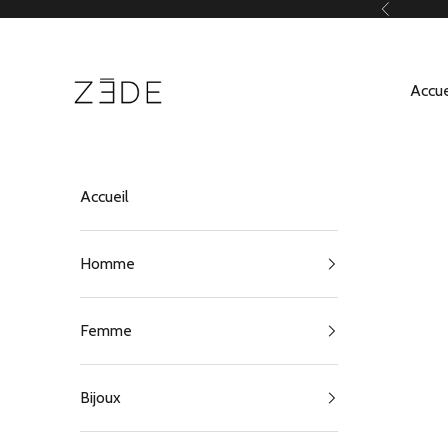
Passer au contenu
Précédent
ZEDE Paris
Accue
Accueil
Homme
Femme
Bijoux