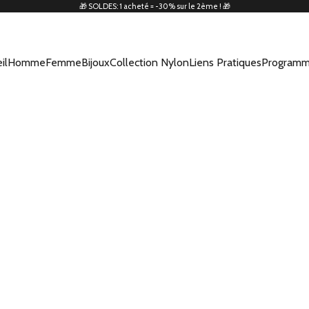
🎁 SOLDES: 1 acheté = -30% sur le 2ème ! 🎁
il
Homme
Femme
Bijoux
Collection Nylon
Liens Pratiques
Programm