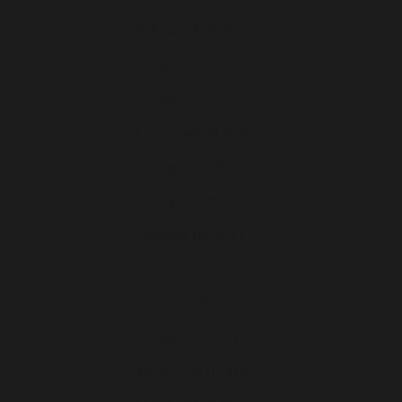
Bulgarie (EUR €)
Chypre (EUR €)
Croatie (EUR €)
Danemark (EUR €)
Espagne (EUR €)
Estonie (EUR €)
Finlande (EUR €)
France (EUR €)
Grèce (EUR €)
Hongrie (EUR €)
Île de Man (EUR €)