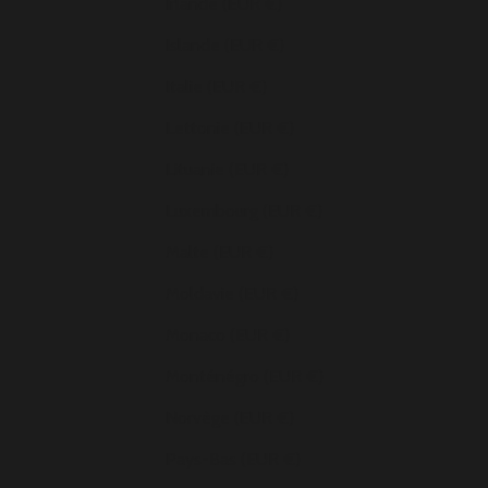
Irlande (EUR €)
Islande (EUR €)
Italie (EUR €)
Lettonie (EUR €)
Lituanie (EUR €)
Luxembourg (EUR €)
Malte (EUR €)
Moldavie (EUR €)
Monaco (EUR €)
Monténégro (EUR €)
Norvège (EUR €)
Pays-Bas (EUR €)