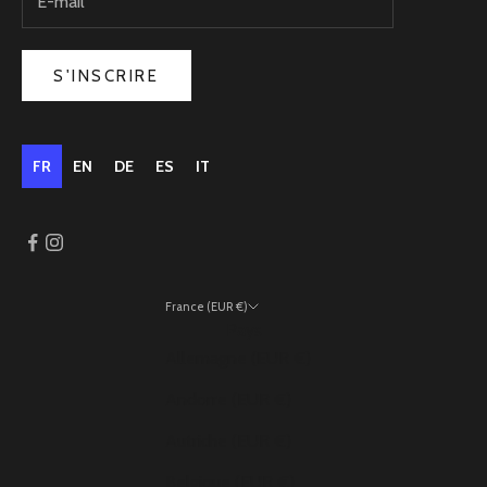
S'INSCRIRE
FR
EN
DE
ES
IT
France (EUR €)
Pays
Allemagne (EUR €)
Andorre (EUR €)
Autriche (EUR €)
Belgique (EUR €)