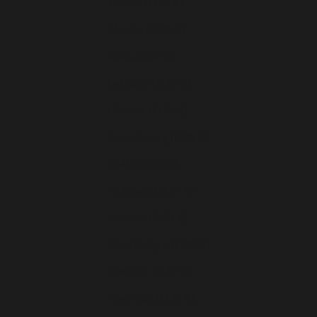
Irlande (EUR €)
Islande (EUR €)
Italie (EUR €)
Lettonie (EUR €)
Lituanie (EUR €)
Luxembourg (EUR €)
Malte (EUR €)
Moldavie (EUR €)
Monaco (EUR €)
Monténégro (EUR €)
Norvège (EUR €)
Pays-Bas (EUR €)