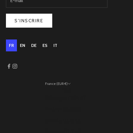
S'INSCRIRE
FR
EN
DE
ES
IT
France (EUR €)
Pays
Allemagne (EUR €)
Andorre (EUR €)
Autriche (EUR €)
Belgique (EUR €)