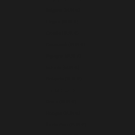
Bulgarie (EUR €)
Chypre (EUR €)
Croatie (EUR €)
Danemark (EUR €)
Espagne (EUR €)
Estonie (EUR €)
Finlande (EUR €)
France (EUR €)
Grèce (EUR €)
Hongrie (EUR €)
Île de Man (EUR €)