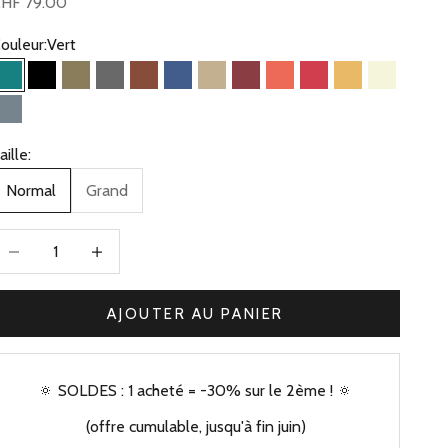
rix de vente
HF 79.00
ouleur:
Vert
Vert
Noir
Olive
Gris
Camel
Bleu Jean
Beige Kaki
Bordeaux
Corail
Framboise
Jaune
Beige
Bleu Gris
aille:
Normal
Grand
iminuer la quantité
Augmenter la quantité
AJOUTER AU PANIER
🔅 SOLDES : 1 acheté = -30% sur le 2ème ! 🔅
(offre cumulable, jusqu'à fin juin)