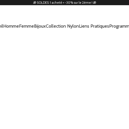
🎁 SOLDES: 1 acheté = -30% sur le 2ème ! 🎁
il
Homme
Femme
Bijoux
Collection Nylon
Liens Pratiques
Programm