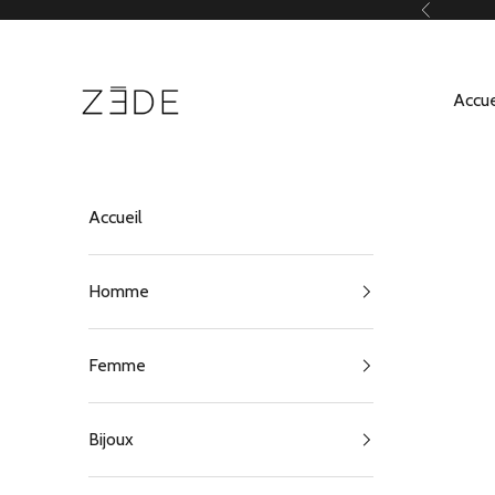
Passer au contenu
Précédent
ZEDE Paris
Accue
Accueil
Homme
Femme
Bijoux