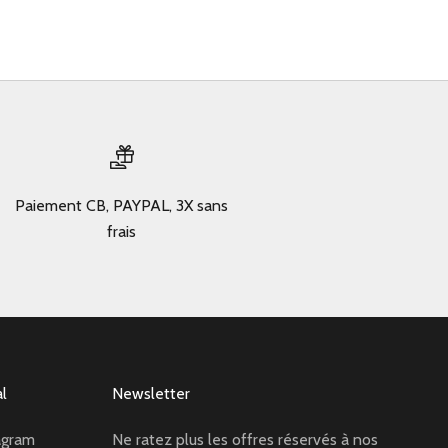
Paiement CB, PAYPAL, 3X sans
frais
al
Newsletter
agram
Ne ratez plus les offres réservés à nos