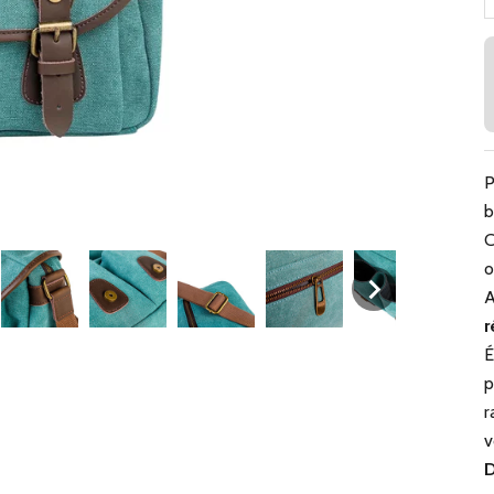
P
b
C
o
A
r
É
p
r
v
D