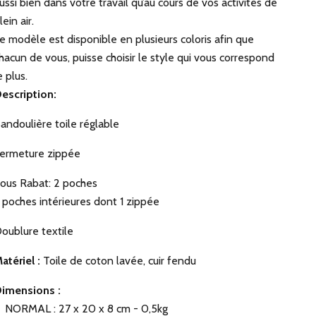
ussi bien dans votre travail qu’au cours de vos activités de
lein air.
e modèle est disponible en plusieurs coloris afin que
hacun de vous, puisse choisir le style qui vous correspond
e plus.
escription:
andoulière toile réglable
ermeture zippée
ous Rabat: 2 poches
 poches intérieures dont 1 zippée
oublure textile
atériel :
Toile de coton lavée, cuir fendu
imensions :
NORMAL : 27 x 20 x 8 cm - 0,5kg