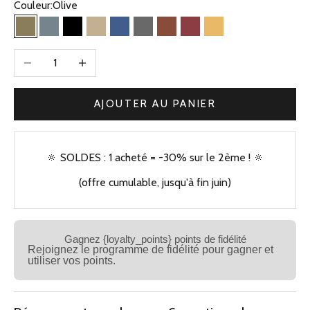
Couleur:
Olive
Olive
Bleu Gris
Noir
Beige Kaki
Bleu Jean
Gris
Camel
Bordeaux
Jaune
Diminuer la quantité
Augmenter la quantité
AJOUTER AU PANIER
🔅 SOLDES : 1 acheté = -30% sur le 2ème ! 🔅
(offre cumulable, jusqu'à fin juin)
Gagnez {loyalty_points} points de fidélité
Rejoignez le programme de fidélité pour gagner et
utiliser vos points.