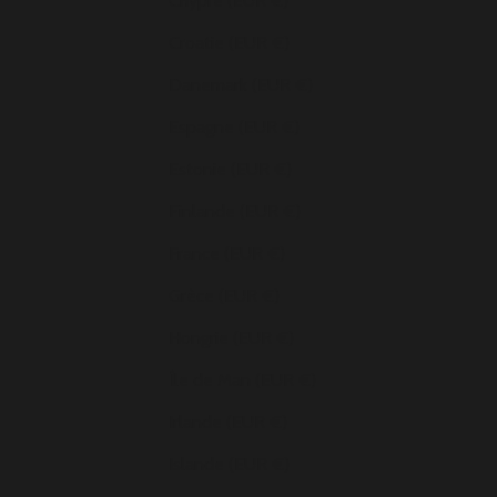
Chypre (EUR €)
Croatie (EUR €)
Danemark (EUR €)
Espagne (EUR €)
Estonie (EUR €)
Finlande (EUR €)
France (EUR €)
Grèce (EUR €)
Hongrie (EUR €)
Île de Man (EUR €)
Irlande (EUR €)
Islande (EUR €)