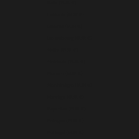
Italie (EUR €)
Lettonie (EUR €)
Lituanie (EUR €)
Luxembourg (EUR €)
Malte (EUR €)
Moldavie (EUR €)
Monaco (EUR €)
Monténégro (EUR €)
Norvège (EUR €)
Pays-Bas (EUR €)
Pologne (EUR €)
Portugal (EUR €)