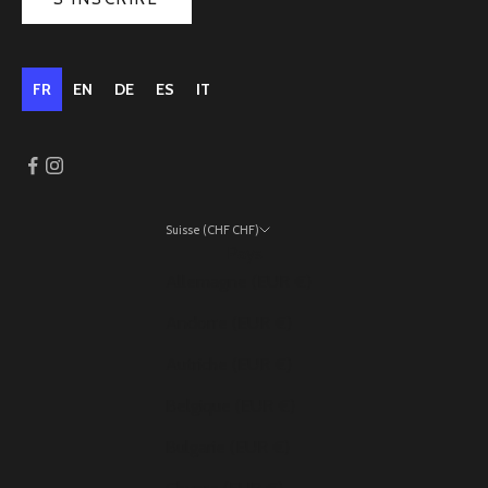
FR
EN
DE
ES
IT
Suisse (CHF CHF)
Pays
Allemagne (EUR €)
Andorre (EUR €)
Autriche (EUR €)
Belgique (EUR €)
Bulgarie (EUR €)