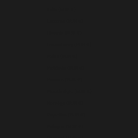
Italie (EUR €)
Lettonie (EUR €)
Lituanie (EUR €)
Luxembourg (EUR €)
Malte (EUR €)
Moldavie (EUR €)
Monaco (EUR €)
Monténégro (EUR €)
Norvège (EUR €)
Pays-Bas (EUR €)
Pologne (EUR €)