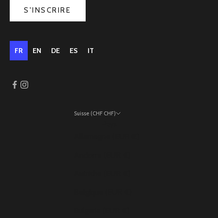
S'INSCRIRE
FR
EN
DE
ES
IT
Suisse (CHF CHF)
Pays
Allemagne (EUR €)
Andorre (EUR €)
Autriche (EUR €)
Belgique (EUR €)
Bulgarie (EUR €)