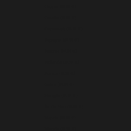
Chypre (EUR €)
Croatie (EUR €)
Danemark (EUR €)
Espagne (EUR €)
Estonie (EUR €)
Finlande (EUR €)
France (EUR €)
Grèce (EUR €)
Hongrie (EUR €)
Île de Man (EUR €)
Irlande (EUR €)
Islande (EUR €)