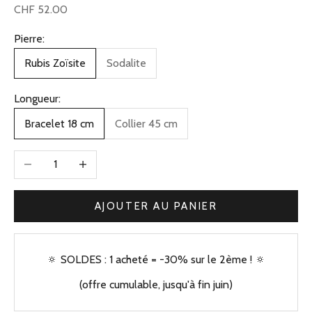
Prix de vente
CHF 52.00
Pierre:
Rubis Zoïsite
Sodalite
Longueur:
Bracelet 18 cm
Collier 45 cm
Diminuer la quantité
Augmenter la quantité
AJOUTER AU PANIER
🔅 SOLDES : 1 acheté = -30% sur le 2ème ! 🔅
(offre cumulable, jusqu'à fin juin)