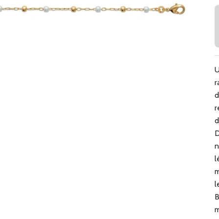
U
r
d
r
d
D
n
l
m
l
B
m