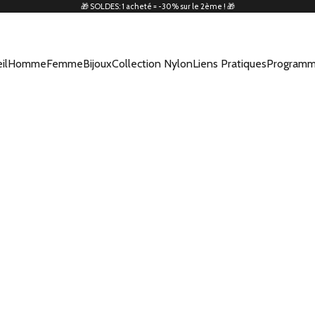
🎁 SOLDES: 1 acheté = -30% sur le 2ème ! 🎁
il
Homme
Femme
Bijoux
Collection Nylon
Liens Pratiques
Programm