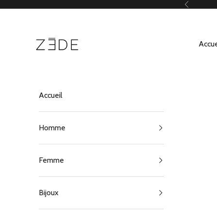
Passer au contenu
Précédent
ZEDE Paris
Accue
Accueil
Homme
Femme
Bijoux