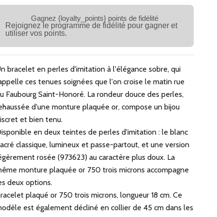
Gagnez {loyalty_points} points de fidélité
Rejoignez le programme de fidélité pour gagner et
utiliser vos points.
n bracelet en perles d'imitation à l'élégance sobre, qui
appelle ces tenues soignées que l'on croise le matin rue
u Faubourg Saint-Honoré. La rondeur douce des perles,
ehaussée d'une monture plaquée or, compose un bijou
iscret et bien tenu.
isponible en deux teintes de perles d'imitation : le blanc
acré classique, lumineux et passe-partout, et une version
égèrement rosée (973623) au caractère plus doux. La
ême monture plaquée or 750 trois microns accompagne
es deux options.
racelet plaqué or 750 trois microns, longueur 18 cm. Ce
odèle est également décliné en collier de 45 cm dans les