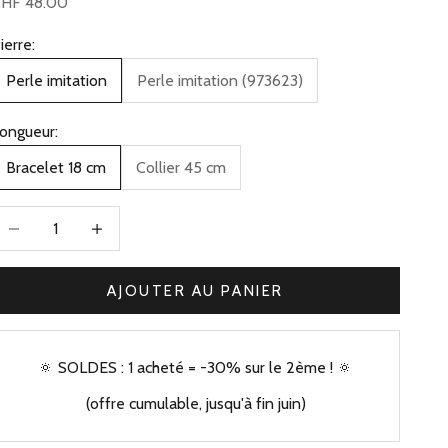
rix de vente
HF 48.00
ierre:
Perle imitation
Perle imitation (973623)
ongueur:
Bracelet 18 cm
Collier 45 cm
iminuer la quantité
Augmenter la quantité
AJOUTER AU PANIER
🔅 SOLDES : 1 acheté = -30% sur le 2ème ! 🔅
(offre cumulable, jusqu'à fin juin)