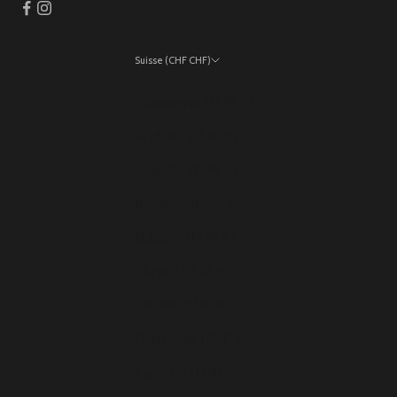
Suisse (CHF CHF)
Pays
Allemagne (EUR €)
Andorre (EUR €)
Autriche (EUR €)
Belgique (EUR €)
Bulgarie (EUR €)
Chypre (EUR €)
Croatie (EUR €)
Danemark (EUR €)
Espagne (EUR €)