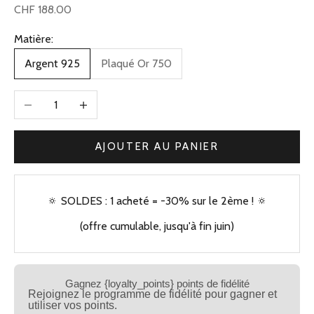
Prix de vente
CHF 188.00
Matière:
Argent 925
Plaqué Or 750
Diminuer la quantité
Augmenter la quantité
AJOUTER AU PANIER
🔅 SOLDES : 1 acheté = -30% sur le 2ème ! 🔅
(offre cumulable, jusqu'à fin juin)
Gagnez {loyalty_points} points de fidélité
Rejoignez le programme de fidélité pour gagner et
utiliser vos points.