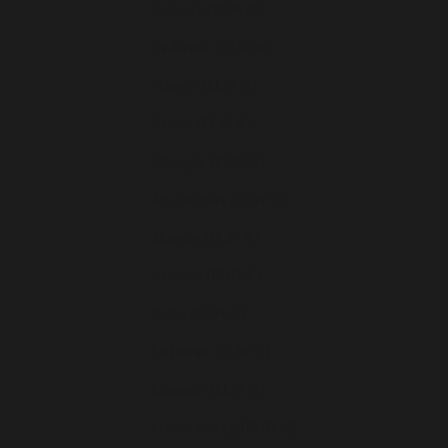
Estonie (EUR €)
Finlande (EUR €)
France (EUR €)
Grèce (EUR €)
Hongrie (EUR €)
Île de Man (EUR €)
Irlande (EUR €)
Islande (EUR €)
Italie (EUR €)
Lettonie (EUR €)
Lituanie (EUR €)
Luxembourg (EUR €)