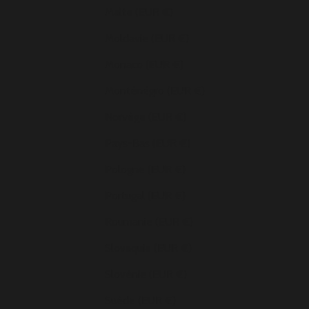
Malte (EUR €)
Moldavie (EUR €)
Monaco (EUR €)
Monténégro (EUR €)
Norvège (EUR €)
Pays-Bas (EUR €)
Pologne (EUR €)
Portugal (EUR €)
Roumanie (EUR €)
Slovaquie (EUR €)
Slovénie (EUR €)
Suède (EUR €)