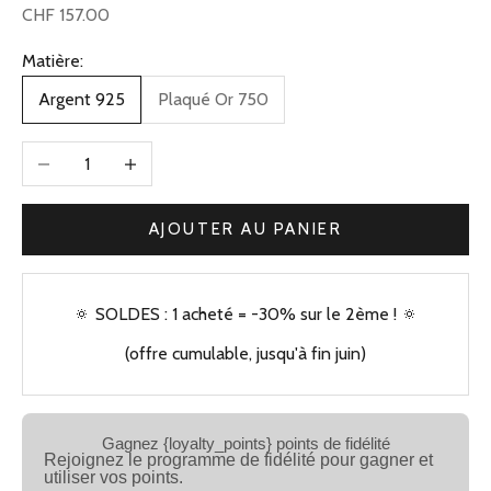
Prix de vente
CHF 157.00
Matière:
Argent 925
Plaqué Or 750
Diminuer la quantité
Augmenter la quantité
AJOUTER AU PANIER
🔅 SOLDES : 1 acheté = -30% sur le 2ème ! 🔅
(offre cumulable, jusqu'à fin juin)
Gagnez {loyalty_points} points de fidélité
Rejoignez le programme de fidélité pour gagner et
utiliser vos points.