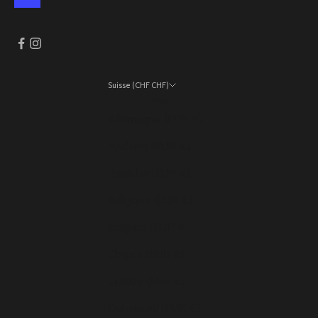
Suisse (CHF CHF)
Pays
Allemagne (EUR €)
Andorre (EUR €)
Autriche (EUR €)
Belgique (EUR €)
Bulgarie (EUR €)
Chypre (EUR €)
Croatie (EUR €)
Danemark (EUR €)