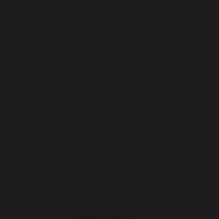
Espagne (EUR €)
Estonie (EUR €)
Finlande (EUR €)
France (EUR €)
Grèce (EUR €)
Hongrie (EUR €)
Île de Man (EUR €)
Irlande (EUR €)
Islande (EUR €)
Italie (EUR €)
Lettonie (EUR €)
Lituanie (EUR €)