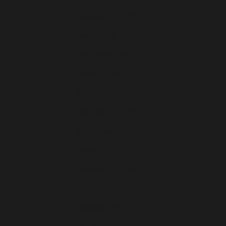
Luxembourg (EUR €)
Malte (EUR €)
Moldavie (EUR €)
Monaco (EUR €)
Monténégro (EUR €)
Norvège (EUR €)
Pays-Bas (EUR €)
Pologne (EUR €)
Portugal (EUR €)
Roumanie (EUR €)
Slovaquie (EUR €)