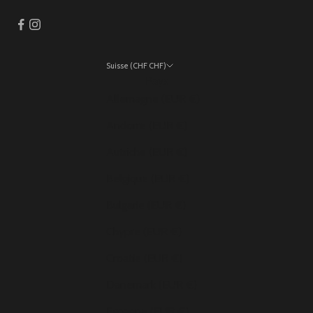
Suisse (CHF CHF)
Pays
Allemagne (EUR €)
Andorre (EUR €)
Autriche (EUR €)
Belgique (EUR €)
Bulgarie (EUR €)
Chypre (EUR €)
Croatie (EUR €)
Danemark (EUR €)
Espagne (EUR €)