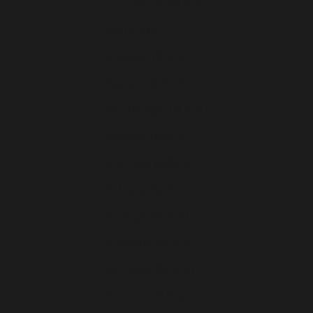
Luxembourg (EUR €)
Malte (EUR €)
Moldavie (EUR €)
Monaco (EUR €)
Monténégro (EUR €)
Norvège (EUR €)
Pays-Bas (EUR €)
Pologne (EUR €)
Portugal (EUR €)
Roumanie (EUR €)
Slovaquie (EUR €)
Slovénie (EUR €)