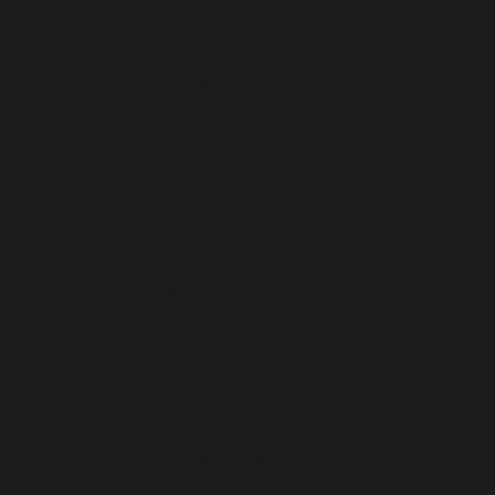
Estonie (EUR €)
Finlande (EUR €)
France (EUR €)
Grèce (EUR €)
Hongrie (EUR €)
Île de Man (EUR €)
Irlande (EUR €)
Islande (EUR €)
Italie (EUR €)
Lettonie (EUR €)
Lituanie (EUR €)