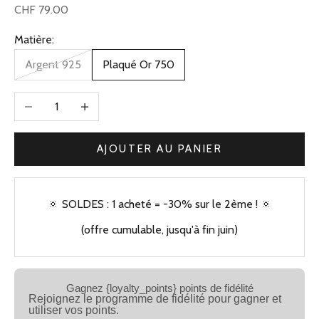
Prix de vente
CHF 79.00
Matière:
Argent 925
Plaqué Or 750
Diminuer la quantité
Augmenter la quantité
AJOUTER AU PANIER
🔅 SOLDES : 1 acheté = -30% sur le 2ème ! 🔅
(offre cumulable, jusqu'à fin juin)
Gagnez {loyalty_points} points de fidélité
Rejoignez le programme de fidélité pour gagner et
utiliser vos points.