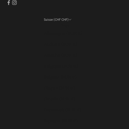
Suisse (CHF CHF)
Pays
Allemagne (EUR €)
Andorre (EUR €)
Autriche (EUR €)
Belgique (EUR €)
Bulgarie (EUR €)
Chypre (EUR €)
Croatie (EUR €)
Danemark (EUR €)
Espagne (EUR €)