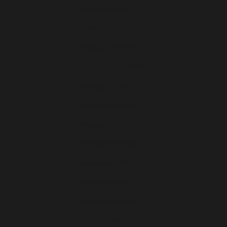
Malte (EUR €)
Moldavie (EUR €)
Monaco (EUR €)
Monténégro (EUR €)
Norvège (EUR €)
Pays-Bas (EUR €)
Pologne (EUR €)
Portugal (EUR €)
Roumanie (EUR €)
Slovaquie (EUR €)
Slovénie (EUR €)
Suède (EUR €)