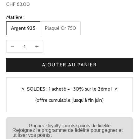
Prix de vente
CHF 83.00
Matière:
Argent 925
Plaqué Or 750
Diminuer la quantité
Augmenter la quantité
AJOUTER AU PANIER
🔅 SOLDES : 1 acheté = -30% sur le 2ème ! 🔅
(offre cumulable, jusqu'à fin juin)
Gagnez {loyalty_points} points de fidélité
Rejoignez le programme de fidélité pour gagner et
utiliser vos points.