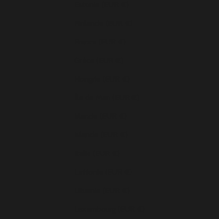
Estonie (EUR €)
Finlande (EUR €)
France (EUR €)
Grèce (EUR €)
Hongrie (EUR €)
Île de Man (EUR €)
Irlande (EUR €)
Islande (EUR €)
Italie (EUR €)
Lettonie (EUR €)
Lituanie (EUR €)
Luxembourg (EUR €)