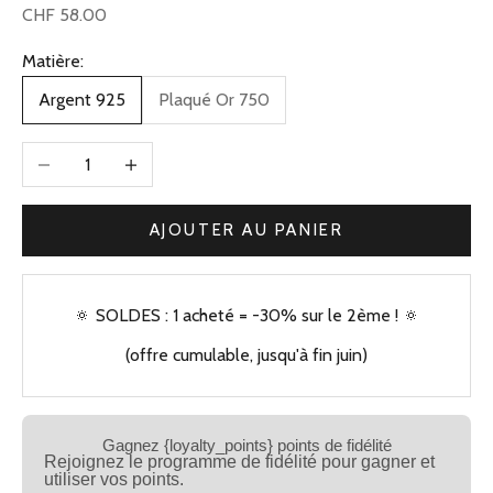
Prix de vente
CHF 58.00
Matière:
Argent 925
Plaqué Or 750
Diminuer la quantité
Augmenter la quantité
AJOUTER AU PANIER
🔅 SOLDES : 1 acheté = -30% sur le 2ème ! 🔅
(offre cumulable, jusqu'à fin juin)
Gagnez {loyalty_points} points de fidélité
Rejoignez le programme de fidélité pour gagner et
utiliser vos points.