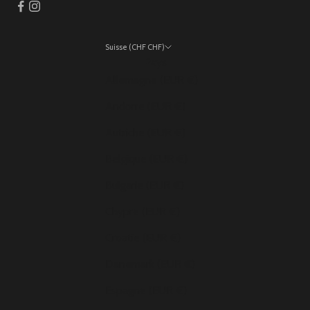
Suisse (CHF CHF)
Pays
Allemagne (EUR €)
Andorre (EUR €)
Autriche (EUR €)
Belgique (EUR €)
Bulgarie (EUR €)
Chypre (EUR €)
Croatie (EUR €)
Danemark (EUR €)
Espagne (EUR €)