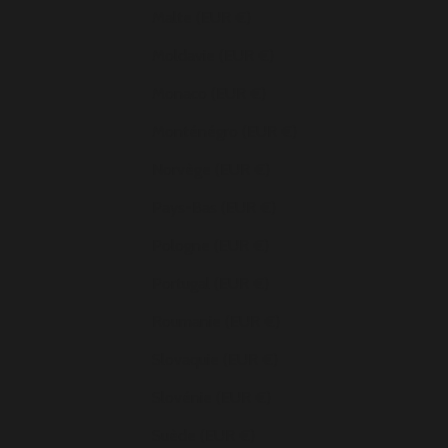
Malte (EUR €)
Moldavie (EUR €)
Monaco (EUR €)
Monténégro (EUR €)
Norvège (EUR €)
Pays-Bas (EUR €)
Pologne (EUR €)
Portugal (EUR €)
Roumanie (EUR €)
Slovaquie (EUR €)
Slovénie (EUR €)
Suède (EUR €)