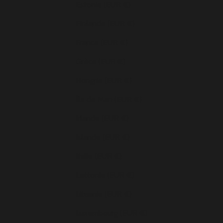
Estonie (EUR €)
Finlande (EUR €)
France (EUR €)
Grèce (EUR €)
Hongrie (EUR €)
Île de Man (EUR €)
Irlande (EUR €)
Islande (EUR €)
Italie (EUR €)
Lettonie (EUR €)
Lituanie (EUR €)
Luxembourg (EUR €)