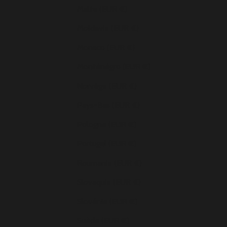
Malte (EUR €)
Moldavie (EUR €)
Monaco (EUR €)
Monténégro (EUR €)
Norvège (EUR €)
Pays-Bas (EUR €)
Pologne (EUR €)
Portugal (EUR €)
Roumanie (EUR €)
Slovaquie (EUR €)
Slovénie (EUR €)
Suède (EUR €)