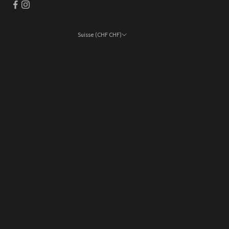
Suisse (CHF CHF)
Pays
Allemagne (EUR €)
Andorre (EUR €)
Autriche (EUR €)
Belgique (EUR €)
Bulgarie (EUR €)
Chypre (EUR €)
Croatie (EUR €)
Danemark (EUR €)
Espagne (EUR €)