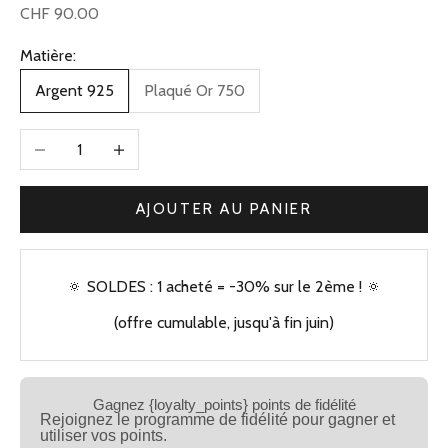
Prix de vente
CHF 90.00
Matière:
Argent 925
Plaqué Or 750
Diminuer la quantité
Augmenter la quantité
AJOUTER AU PANIER
🔅 SOLDES : 1 acheté = -30% sur le 2ème ! 🔅
(offre cumulable, jusqu'à fin juin)
Gagnez {loyalty_points} points de fidélité
Rejoignez le programme de fidélité pour gagner et
utiliser vos points.