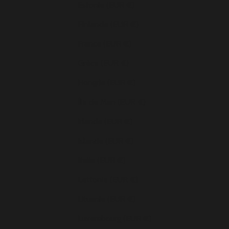
Estonie (EUR €)
Finlande (EUR €)
France (EUR €)
Grèce (EUR €)
Hongrie (EUR €)
Île de Man (EUR €)
Irlande (EUR €)
Islande (EUR €)
Italie (EUR €)
Lettonie (EUR €)
Lituanie (EUR €)
Luxembourg (EUR €)