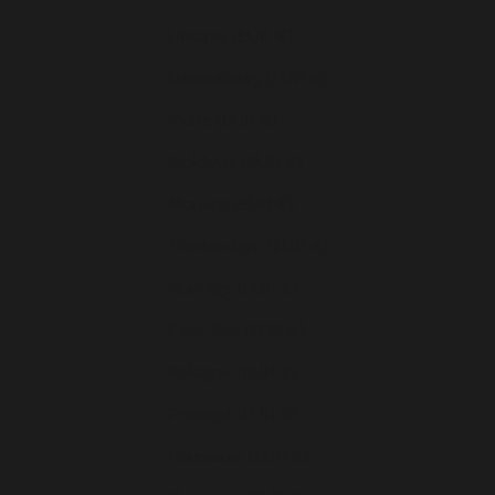
Lituanie (EUR €)
Luxembourg (EUR €)
Malte (EUR €)
Moldavie (EUR €)
Monaco (EUR €)
Monténégro (EUR €)
Norvège (EUR €)
Pays-Bas (EUR €)
Pologne (EUR €)
Portugal (EUR €)
Roumanie (EUR €)