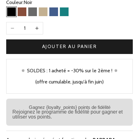
Couleur:
Noir
Noir
Camel
Gris
Beige Kaki
Bleu Jean
Vert
Diminuer la quantité
Augmenter la quantité
AJOUTER AU PANIER
🔅 SOLDES : 1 acheté = -30% sur le 2ème ! 🔅
(offre cumulable, jusqu'à fin juin)
Gagnez {loyalty_points} points de fidélité
Rejoignez le programme de fidélité pour gagner et
utiliser vos points.