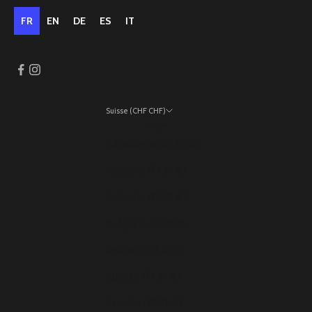
FR
EN
DE
ES
IT
Suisse (CHF CHF)
Pays
Allemagne (EUR €)
Andorre (EUR €)
Autriche (EUR €)
Belgique (EUR €)
Bulgarie (EUR €)
Chypre (EUR €)
Croatie (EUR €)