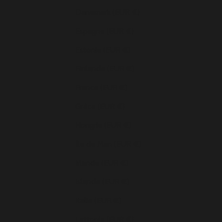
Danemark (EUR €)
Espagne (EUR €)
Estonie (EUR €)
Finlande (EUR €)
France (EUR €)
Grèce (EUR €)
Hongrie (EUR €)
Île de Man (EUR €)
Irlande (EUR €)
Islande (EUR €)
Italie (EUR €)
Lettonie (EUR €)