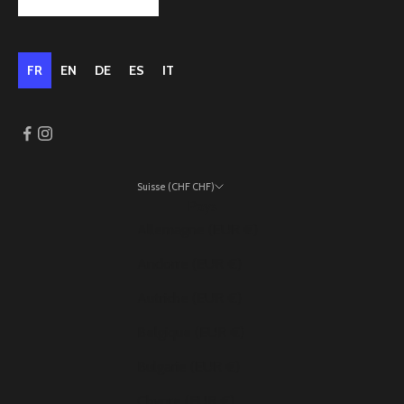
FR
EN
DE
ES
IT
Suisse (CHF CHF)
Pays
Allemagne (EUR €)
Andorre (EUR €)
Autriche (EUR €)
Belgique (EUR €)
Bulgarie (EUR €)
Chypre (EUR €)