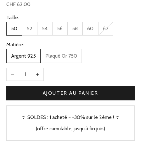
Prix de vente
CHF 62.00
Taille:
50
52
54
56
58
60
62
Matière:
Argent 925
Plaqué Or 750
Diminuer la quantité
Augmenter la quantité
AJOUTER AU PANIER
🔅 SOLDES : 1 acheté = -30% sur le 2ème ! 🔅
(offre cumulable, jusqu'à fin juin)