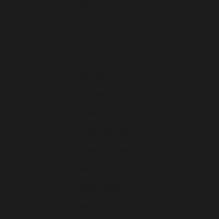
Italie (EUR €)
Lettonie (EUR €)
Lituanie (EUR €)
Luxembourg (EUR €)
Malte (EUR €)
Moldavie (EUR €)
Monaco (EUR €)
Monténégro (EUR €)
Norvège (EUR €)
Pays-Bas (EUR €)
Pologne (EUR €)
Portugal (EUR €)