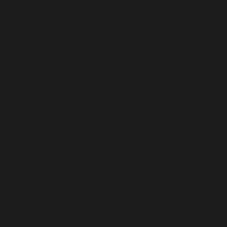
Croatie (EUR €)
Danemark (EUR €)
Espagne (EUR €)
Estonie (EUR €)
Finlande (EUR €)
France (EUR €)
Grèce (EUR €)
Hongrie (EUR €)
Île de Man (EUR €)
Irlande (EUR €)
Islande (EUR €)