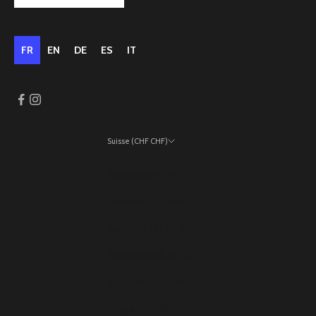
FR
EN
DE
ES
IT
Suisse (CHF CHF)
Pays
Allemagne (EUR €)
Andorre (EUR €)
Autriche (EUR €)
Belgique (EUR €)
Bulgarie (EUR €)
Chypre (EUR €)