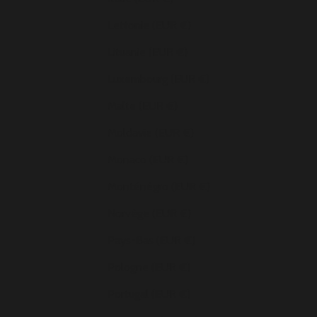
Lettonie (EUR €)
Lituanie (EUR €)
Luxembourg (EUR €)
Malte (EUR €)
Moldavie (EUR €)
Monaco (EUR €)
Monténégro (EUR €)
Norvège (EUR €)
Pays-Bas (EUR €)
Pologne (EUR €)
Portugal (EUR €)