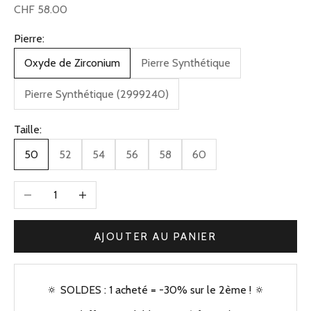
Prix de vente
CHF 58.00
Pierre:
Oxyde de Zirconium
Pierre Synthétique
Pierre Synthétique (2999240)
Taille:
50
52
54
56
58
60
Diminuer la quantité
Augmenter la quantité
AJOUTER AU PANIER
🔅 SOLDES : 1 acheté = -30% sur le 2ème ! 🔅