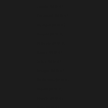
Croatie (EUR €)
Danemark (EUR €)
Espagne (EUR €)
Estonie (EUR €)
Finlande (EUR €)
France (EUR €)
Grèce (EUR €)
Hongrie (EUR €)
Île de Man (EUR €)
Irlande (EUR €)
Islande (EUR €)
Italie (EUR €)