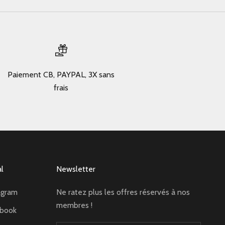
Paiement CB, PAYPAL, 3X sans
frais
al
Newsletter
agram
Ne ratez plus les offres réservés à nos
membres !
ebook