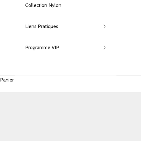
court
Collection Nylon
aux
idées
Liens Pratiques
reçue
Programme VIP
s
E
N
S
Panier
A
V
O
I
R
P
L
U