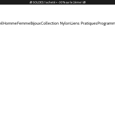
🎁 SOLDES: 1 acheté = -30% sur le 2ème ! 🎁
il
Homme
Femme
Bijoux
Collection Nylon
Liens Pratiques
Programm