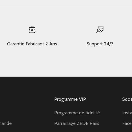
Garantie Fabricant 2 Ans
Support 24/7
Programme VIP
Soci
Programme de fidélité
Inst
mande
Parrainage ZEDE Paris
Fac