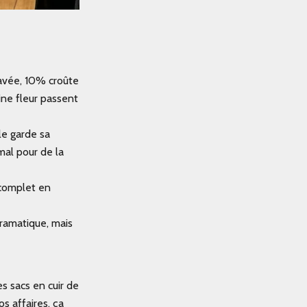
lavée, 10% croûte
eine fleur passent
lle garde sa
mal pour de la
 complet en
dramatique, mais
s sacs en cuir de
s affaires, ça