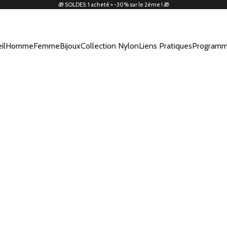
🎁 SOLDES: 1 acheté = -30% sur le 2ème ! 🎁
il
Homme
Femme
Bijoux
Collection Nylon
Liens Pratiques
Programm