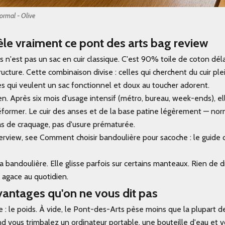
rmal - Olive
èle vraiment ce pont des arts bag review
s
n'est pas un sac en cuir classique. C'est 90% toile de coton dé
tructure. Cette combinaison divise : celles qui cherchent du cuir pl
les qui veulent un sac fonctionnel et doux au toucher adorent.
 bien. Après six mois d'usage intensif (métro, bureau, week-ends), e
former. Le cuir des anses et de la base patine légèrement — nor
Pas de craquage, pas d'usure prématurée.
erview, see Comment choisir bandoulière pour sacoche : le guide
 la bandoulière. Elle glisse parfois sur certains manteaux. Rien de 
ui agace au quotidien.
vantages qu'on ne vous dit pas
 : le poids. À vide, le Pont-des-Arts pèse moins que la plupart de
nd vous trimbalez un ordinateur portable, une bouteille d'eau et vo