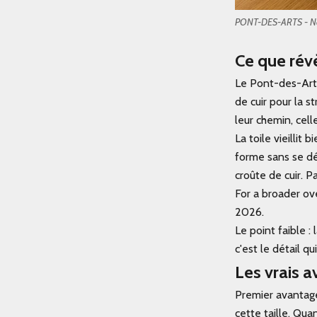
PONT-DES-ARTS - No
Ce que rév
Le
Pont-des-Art
de cuir pour la s
leur chemin, cel
La toile vieillit
forme sans se dé
croûte de cuir. 
For a broader ov
2026.
Le point faible :
c'est le détail q
Les vrais a
Premier avantage
cette taille. Qua