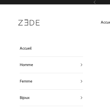
Passer au contenu
Précédent
ZEDE Paris
Accue
Accueil
Homme
Femme
Bijoux